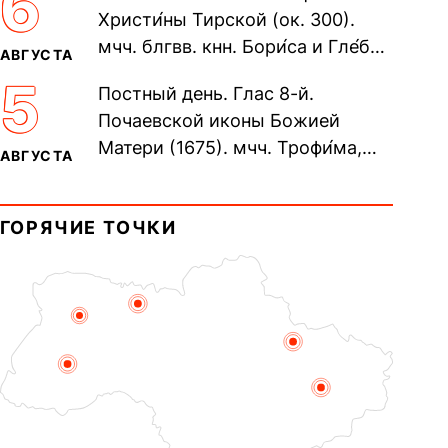
6
Христи́ны Тирской (ок. 300).
мчч. блгвв. кнн. Бори́са и Гле́ба,
АВГУСТА
во Святом Крещении Рома́на и
5
Постный день. Глас 8-й.
Дави́да (1015). Прп....
Почаевской иконы Божией
Матери (1675). мчч. Трофи́ма,
АВГУСТА
Фео́фила и с ними 13-ти
мучеников (284–305). прав.
ГОРЯЧИЕ ТОЧКИ
воина Фео́дора...