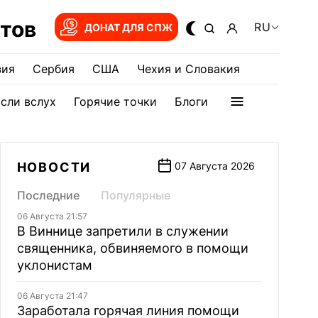
тов
RU
ДОНАТ ДЛЯ СПЖ
зия
Сербия
США
Чехия и Словакия
сли вслух
Горячие точки
Блоги
НОВОСТИ
07 Августа 2026
Последние
Популярные
06 Августа 21:57
В Виннице запретили в служении
священника, обвиняемого в помощи
уклонистам
06 Августа 21:47
Заработала горячая линия помощи