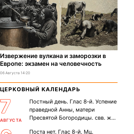
Извержение вулкана и заморозки в
Европе: экзамен на человечность
06 Августа 14:20
ЦЕРКОВНЫЙ КАЛЕНДАРЬ
7
Постный день. Глас 8-й. Успение
праведной Анны, матери
Пресвятой Богородицы. свв. жен
АВГУСТА
Олимпиа́ды, диаконисы (409) и
Поста нет. Глас 8-й. Мц.
прп. Евпракси́и девы,...