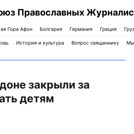
оюз Православных Журналис
ая Гора Афон
Болгария
Германия
Греция
Гру
ковь
История и культура
Вопрос священнику
Мы
доне закрыли за
ать детям