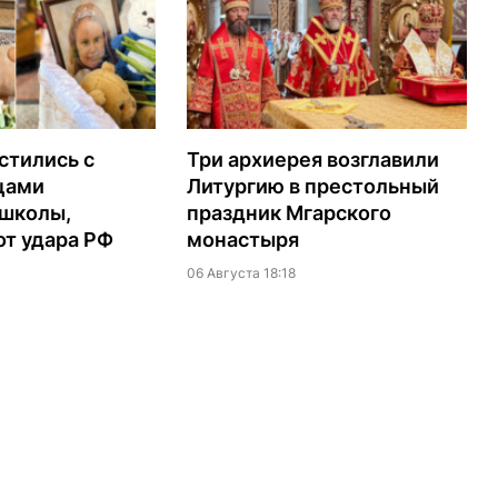
стились с
Три архиерея возглавили
цами
Литургию в престольный
 школы,
праздник Мгарского
т удара РФ
монастыря
06 Августа 18:18