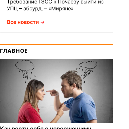
Требование ГЭСС к Почаеву выйти из
УПЦ – абсурд, – «Миряне»
Все новости
ГЛАВНОЕ
Как вести себя с неверующими