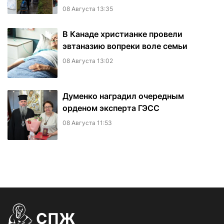
08 Августа 13:35
В Канаде христианке провели
эвтаназию вопреки воле семьи
08 Августа 13:02
Думенко наградил очередным
орденом эксперта ГЭСС
08 Августа 11:53
СПЖ