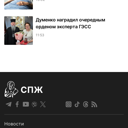
Думенко наградил очередным
орденом эксперта ГЭСС
11:53
СПЖ
Новости