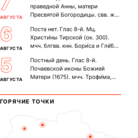
7
праведной Анны, матери
Пресвятой Богородицы. свв. жен
АВГУСТА
Олимпиа́ды, диаконисы (409) и
6
Поста нет. Глас 8-й. Мц.
прп. Евпракси́и девы,...
Христи́ны Тирской (ок. 300).
мчч. блгвв. кнн. Бори́са и Гле́ба,
АВГУСТА
во Святом Крещении Рома́на и
5
Постный день. Глас 8-й.
Дави́да (1015). Прп....
Почаевской иконы Божией
Матери (1675). мчч. Трофи́ма,
АВГУСТА
Фео́фила и с ними 13-ти
мучеников (284–305). прав.
ГОРЯЧИЕ ТОЧКИ
воина Фео́дора...