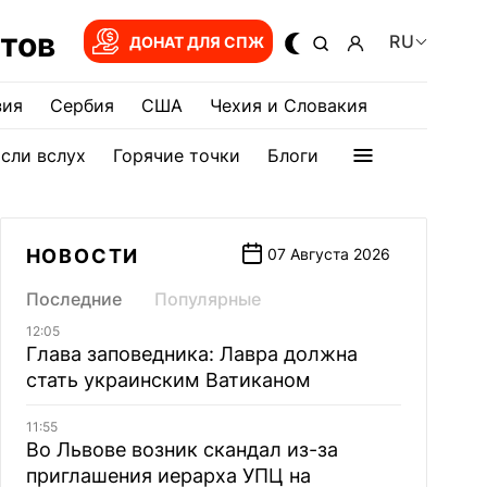
тов
RU
ДОНАТ ДЛЯ СПЖ
зия
Сербия
США
Чехия и Словакия
сли вслух
Горячие точки
Блоги
НОВОСТИ
07 Августа 2026
Последние
Популярные
12:05
Глава заповедника: Лавра должна
стать украинским Ватиканом
11:55
Во Львове возник скандал из-за
приглашения иерарха УПЦ на