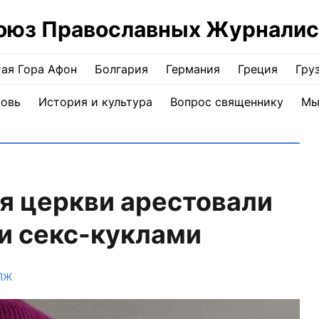
оюз Православных Журналис
ая Гора Афон
Болгария
Германия
Греция
Гру
ковь
История и культура
Вопрос священнику
Мы
я церкви арестовали
и секс-куклами
ПЖ