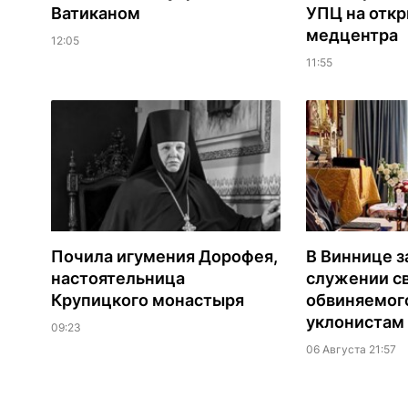
Ватиканом
УПЦ на отк
медцентра
12:05
11:55
Почила игумения Дорофея,
В Виннице з
настоятельница
служении с
Крупицкого монастыря
обвиняемог
уклонистам
09:23
06 Августа 21:57