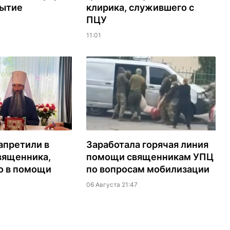
рытие
клирика, служившего с
ПЦУ
11:01
апретили в
Заработала горячая линия
вященника,
помощи священникам УПЦ
о в помощи
по вопросам мобилизации
06 Августа 21:47