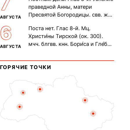
7
Печерского, в Ближних
праведной Анны, матери
пещерах...
Пресвятой Богородицы. свв. жен
АВГУСТА
Олимпиа́ды, диаконисы (409) и
6
Поста нет. Глас 8-й. Мц.
прп. Евпракси́и девы,...
Христи́ны Тирской (ок. 300).
мчч. блгвв. кнн. Бори́са и Гле́ба,
АВГУСТА
во Святом Крещении Рома́на и
Дави́да (1015). Прп....
ГОРЯЧИЕ ТОЧКИ