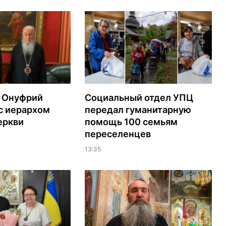
 Онуфрий
Социальный отдел УПЦ
с иерархом
передал гуманитарную
еркви
помощь 100 семьям
переселенцев
13:35