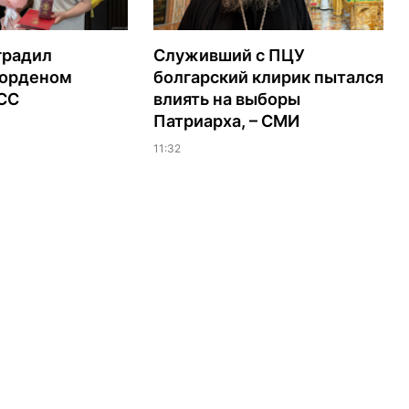
градил
Служивший с ПЦУ
орденом
болгарский клирик пытался
ЭСС
влиять на выборы
Патриарха, – СМИ
11:32