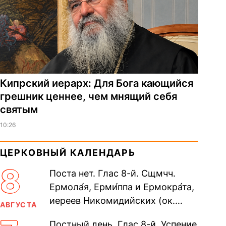
Кипрский иерарх: Для Бога кающийся
грешник ценнее, чем мнящий себя
святым
10:26
ЦЕРКОВНЫЙ КАЛЕНДАРЬ
8
Поста нет. Глас 8-й. Сщмчч.
Ермола́я, Ерми́ппа и Ермокра́та,
иереев Никомидийских (ок.
АВГУСТА
305). Прп. Моисе́я У́грина,
Постный день. Глас 8-й. Успение