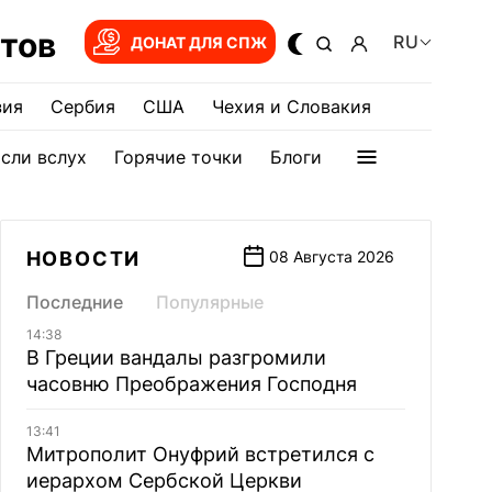
тов
RU
ДОНАТ ДЛЯ СПЖ
зия
Сербия
США
Чехия и Словакия
сли вслух
Горячие точки
Блоги
НОВОСТИ
08 Августа 2026
Последние
Популярные
14:38
В Греции вандалы разгромили
часовню Преображения Господня
13:41
Митрополит Онуфрий встретился с
иерархом Сербской Церкви