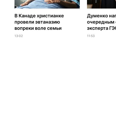
В Канаде христианке
Думенко на
провели эвтаназию
очередным 
вопреки воле семьи
эксперта Г
13:02
11:53