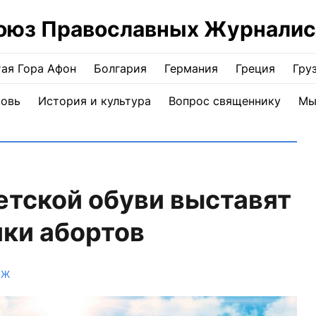
оюз Православных Журналис
ая Гора Афон
Болгария
Германия
Греция
Гру
ковь
История и культура
Вопрос священнику
Мы
детской обуви выставят
ки абортов
ПЖ