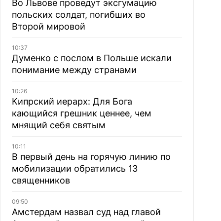
Во Львове проведут эксгумацию
польских солдат, погибших во
Второй мировой
10:37
Думенко с послом в Польше искали
понимание между странами
10:26
Кипрский иерарх: Для Бога
кающийся грешник ценнее, чем
мнящий себя святым
10:11
В первый день на горячую линию по
мобилизации обратились 13
священников
09:50
Амстердам назвал суд над главой