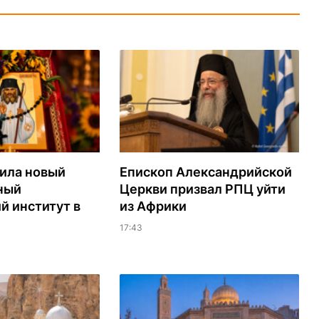
ила новый
Епископ Александрийской
ный
Церкви призвал РПЦ уйти
й институт в
из Африки
17:43