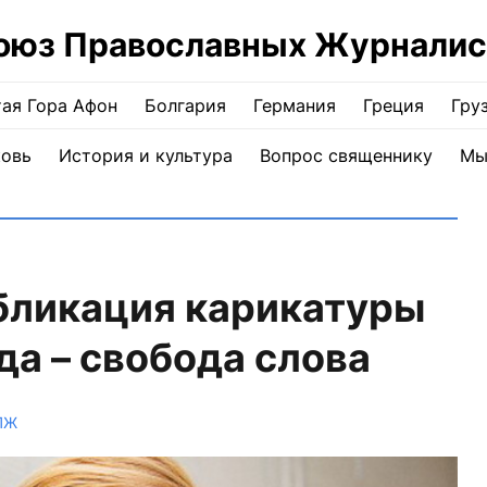
оюз Православных Журналис
ая Гора Афон
Болгария
Германия
Греция
Гру
ковь
История и культура
Вопрос священнику
Мы
бликация карикатуры
а – свобода слова
ПЖ