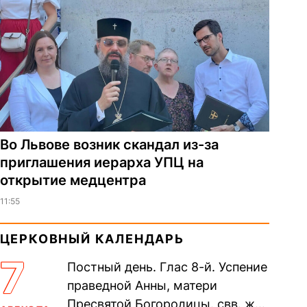
Во Львове возник скандал из-за
приглашения иерарха УПЦ на
открытие медцентра
11:55
ЦЕРКОВНЫЙ КАЛЕНДАРЬ
7
Постный день. Глас 8-й. Успение
праведной Анны, матери
Пресвятой Богородицы. свв. жен