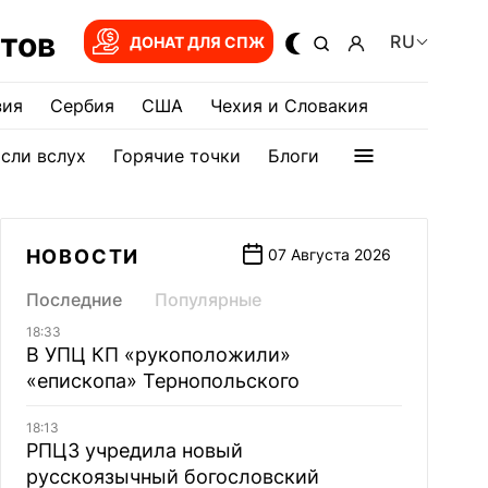
тов
RU
ДОНАТ ДЛЯ СПЖ
зия
Сербия
США
Чехия и Словакия
сли вслух
Горячие точки
Блоги
НОВОСТИ
07 Августа 2026
Последние
Популярные
18:33
В УПЦ КП «рукоположили»
«епископа» Тернопольского
18:13
РПЦЗ учредила новый
русскоязычный богословский