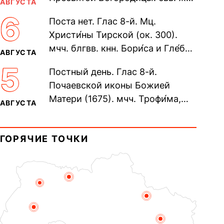
АВГУСТА
Олимпиа́ды, диаконисы (409) и
6
Поста нет. Глас 8-й. Мц.
прп. Евпракси́и девы,...
Христи́ны Тирской (ок. 300).
мчч. блгвв. кнн. Бори́са и Гле́ба,
АВГУСТА
во Святом Крещении Рома́на и
5
Постный день. Глас 8-й.
Дави́да (1015). Прп....
Почаевской иконы Божией
Матери (1675). мчч. Трофи́ма,
АВГУСТА
Фео́фила и с ними 13-ти
мучеников (284–305). прав.
ГОРЯЧИЕ ТОЧКИ
воина Фео́дора...