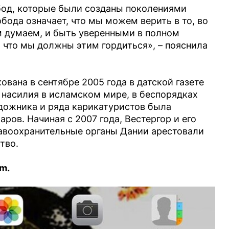
од, которые были созданы поколениями
обода означает, что мы можем верить в то, во
м думаем, и быть уверенными в полном
 что мы должны этим гордиться», – пояснила
вана в сентябре 2005 года в датской газете
у насилия в исламском мире, в беспорядках
удожника и ряда карикатуристов была
аров. Начиная с 2007 года, Вестергор и его
авоохранительные органы Дании арестовали
тво.
m.