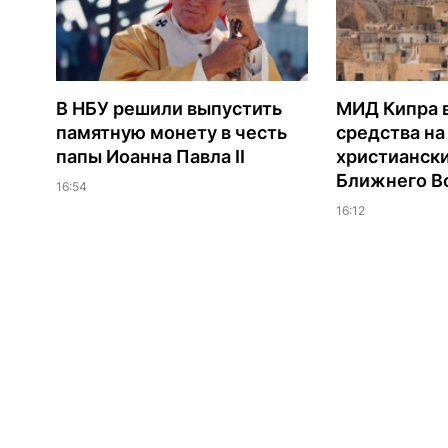
В НБУ решили выпустить
МИД Кипра 
памятную монету в честь
средства н
папы Иоанна Павла II
христианск
Ближнего В
16:54
16:12