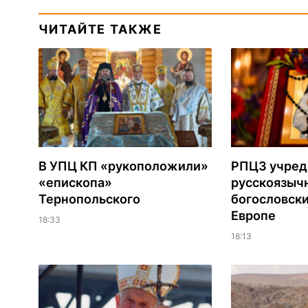
ЧИТАЙТЕ ТАКЖЕ
В УПЦ КП «рукоположили»
РПЦЗ учред
«епископа»
русскоязыч
Тернопольского
богословски
Европе
18:33
18:13