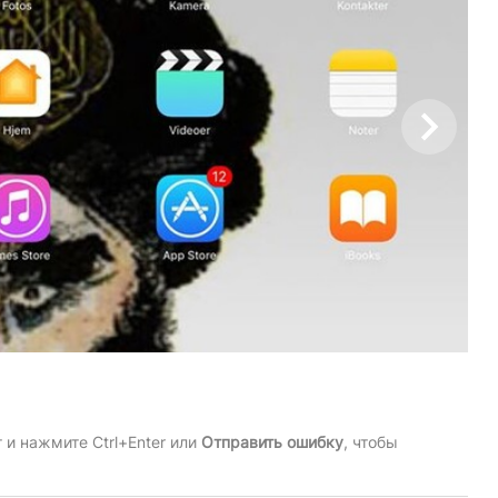
и нажмите Ctrl+Enter или
Отправить ошибку
, чтобы