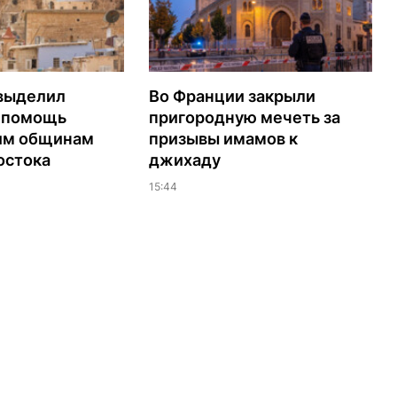
выделил
Во Франции закрыли
а помощь
пригородную мечеть за
им общинам
призывы имамов к
остока
джихаду
15:44