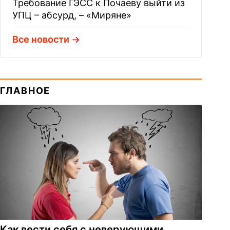
Требование ГЭСС к Почаеву выйти из
УПЦ – абсурд, – «Миряне»
Все новости
ГЛАВНОЕ
Как вести себя с неверующими