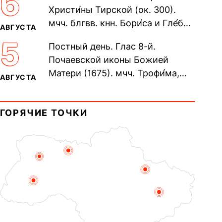
6
Христи́ны Тирской (ок. 300).
мчч. блгвв. кнн. Бори́са и Гле́ба,
АВГУСТА
во Святом Крещении Рома́на и
5
Постный день. Глас 8-й.
Дави́да (1015). Прп....
Почаевской иконы Божией
Матери (1675). мчч. Трофи́ма,
АВГУСТА
Фео́фила и с ними 13-ти
мучеников (284–305). прав.
ГОРЯЧИЕ ТОЧКИ
воина Фео́дора...