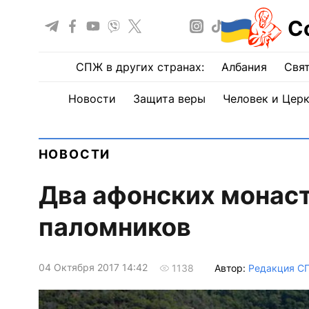
С
СПЖ в других странах:
Албания
Свят
Новости
Защита веры
Человек и Цер
НОВОСТИ
Два афонских монас
паломников
04 Октября 2017 14:42
Автор:
Редакция С
1138