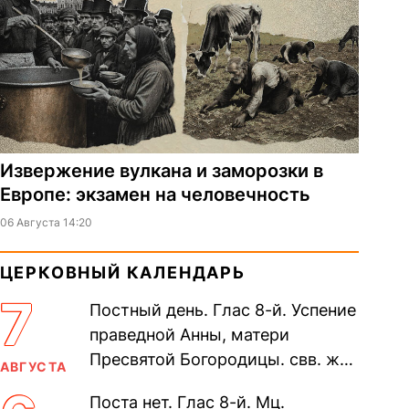
Извержение вулкана и заморозки в
Европе: экзамен на человечность
06 Августа 14:20
ЦЕРКОВНЫЙ КАЛЕНДАРЬ
7
Постный день. Глас 8-й. Успение
праведной Анны, матери
Пресвятой Богородицы. свв. жен
АВГУСТА
Олимпиа́ды, диаконисы (409) и
Поста нет. Глас 8-й. Мц.
прп. Евпракси́и девы,...