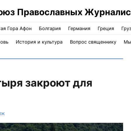
оюз Православных Журналис
ая Гора Афон
Болгария
Германия
Греция
Гру
ковь
История и культура
Вопрос священнику
Мы
тыря закроют для
ПЖ