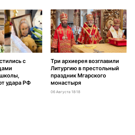
стились с
Три архиерея возглавили
цами
Литургию в престольный
 школы,
праздник Мгарского
т удара РФ
монастыря
06 Августа 18:18