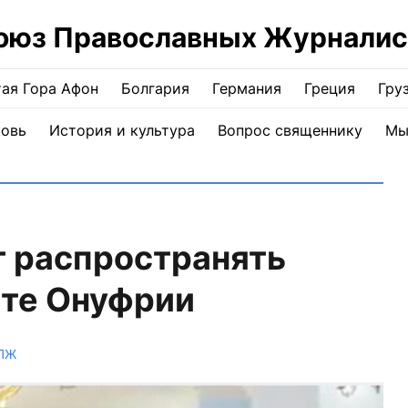
оюз Православных Журналис
ая Гора Афон
Болгария
Германия
Греция
Гру
ковь
История и культура
Вопрос священнику
Мы
 распространять
ите Онуфрии
СПЖ