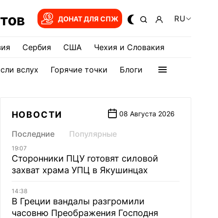
тов
RU
ДОНАТ ДЛЯ СПЖ
зия
Сербия
США
Чехия и Словакия
сли вслух
Горячие точки
Блоги
НОВОСТИ
08 Августа 2026
Последние
Популярные
19:07
Сторонники ПЦУ готовят силовой
захват храма УПЦ в Якушинцах
14:38
В Греции вандалы разгромили
часовню Преображения Господня