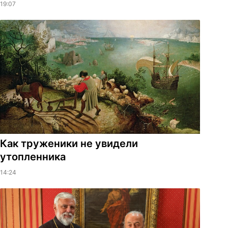
19:07
Как труженики не увидели
утопленника
14:24