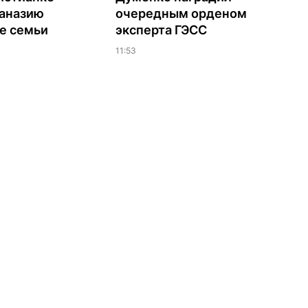
таназию
очередным орденом
е семьи
эксперта ГЭСС
11:53