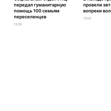
передал гуманитарную
провели эв
помощь 100 семьям
вопреки вол
переселенцев
13:02
13:35