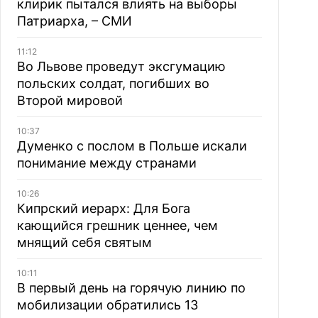
клирик пытался влиять на выборы
Патриарха, – СМИ
11:12
Во Львове проведут эксгумацию
польских солдат, погибших во
Второй мировой
10:37
Думенко с послом в Польше искали
понимание между странами
10:26
Кипрский иерарх: Для Бога
кающийся грешник ценнее, чем
мнящий себя святым
10:11
В первый день на горячую линию по
мобилизации обратились 13