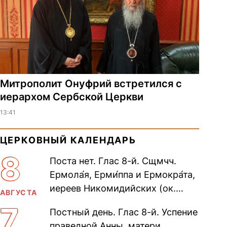
Митрополит Онуфрий встретился с
иерархом Сербской Церкви
13:41
ЦЕРКОВНЫЙ КАЛЕНДАРЬ
8
Поста нет. Глас 8-й. Сщмчч.
Ермола́я, Ерми́ппа и Ермокра́та,
иереев Никомидийских (ок.
АВГУСТА
305). Прп. Моисе́я У́грина,
7
Постный день. Глас 8-й. Успение
Печерского, в Ближних
праведной Анны, матери