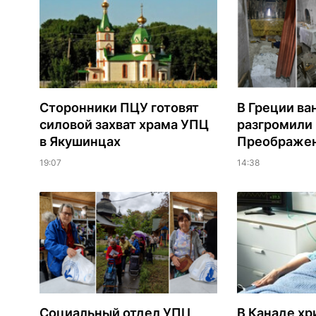
Сторонники ПЦУ готовят
В Греции ва
силовой захват храма УПЦ
разгромили
в Якушинцах
Преображен
19:07
14:38
Социальный отдел УПЦ
В Канаде хр