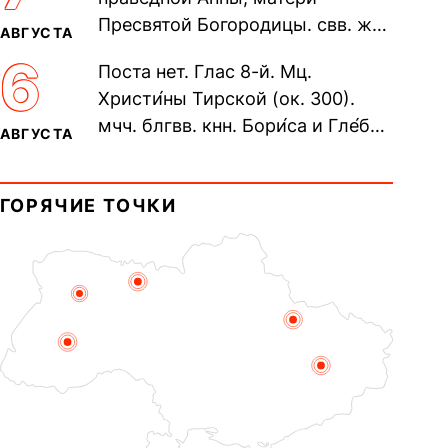
пещерах...
Пресвятой Богородицы. свв. жен
АВГУСТА
Олимпиа́ды, диаконисы (409) и
6
Поста нет. Глас 8-й. Мц.
прп. Евпракси́и девы,...
Христи́ны Тирской (ок. 300).
мчч. блгвв. кнн. Бори́са и Гле́ба,
АВГУСТА
во Святом Крещении Рома́на и
Дави́да (1015). Прп....
ГОРЯЧИЕ ТОЧКИ