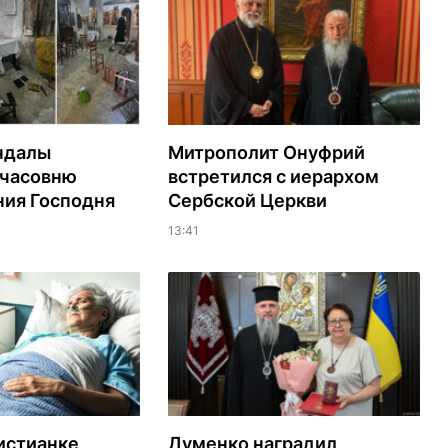
ндалы
Митрополит Онуфрий
 часовню
встретился с иерархом
ия Господня
Сербской Церкви
13:41
истианке
Думенко наградил