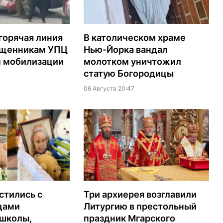
горячая линия
В католическом храме
ященникам УПЦ
Нью-Йорка вандал
м мобилизации
молотком уничтожил
статую Богородицы
06 Августа 20:47
стились с
Три архиерея возглавили
цами
Литургию в престольный
 школы,
праздник Мгарского