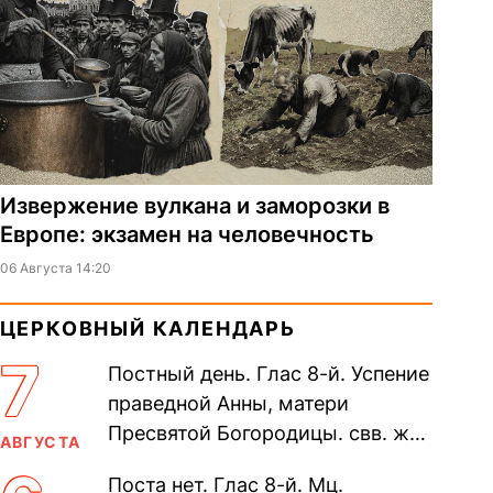
Извержение вулкана и заморозки в
Европе: экзамен на человечность
06 Августа 14:20
ЦЕРКОВНЫЙ КАЛЕНДАРЬ
7
Постный день. Глас 8-й. Успение
праведной Анны, матери
Пресвятой Богородицы. свв. жен
АВГУСТА
Олимпиа́ды, диаконисы (409) и
Поста нет. Глас 8-й. Мц.
прп. Евпракси́и девы,...