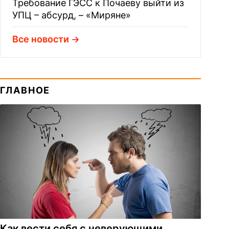
Требование ГЭСС к Почаеву выйти из
УПЦ – абсурд, – «Миряне»
Все новости
ГЛАВНОЕ
Как вести себя с неверующими