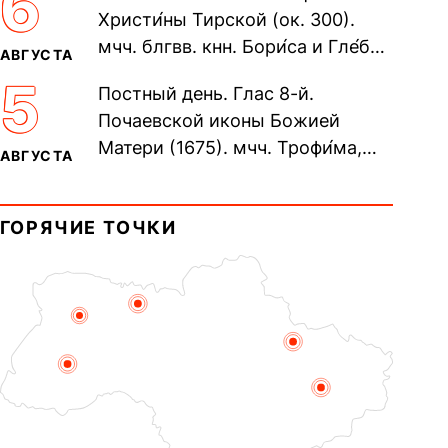
6
Христи́ны Тирской (ок. 300).
мчч. блгвв. кнн. Бори́са и Гле́ба,
АВГУСТА
во Святом Крещении Рома́на и
5
Постный день. Глас 8-й.
Дави́да (1015). Прп....
Почаевской иконы Божией
Матери (1675). мчч. Трофи́ма,
АВГУСТА
Фео́фила и с ними 13-ти
мучеников (284–305). прав.
ГОРЯЧИЕ ТОЧКИ
воина Фео́дора...