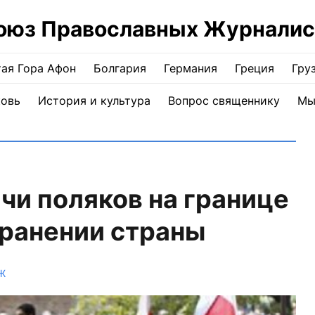
оюз Православных Журналис
ая Гора Афон
Болгария
Германия
Греция
Гру
ковь
История и культура
Вопрос священнику
Мы
чи поляков на границе
хранении страны
Ж