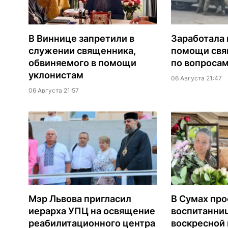
В Виннице запретили в
Заработала 
служении священника,
помощи св
обвиняемого в помощи
по вопроса
уклонистам
06 Августа 21:47
06 Августа 21:57
Мэр Львова пригласил
В Сумах про
иерарха УПЦ на освящение
воспитанни
реабилитационного центра
воскресной