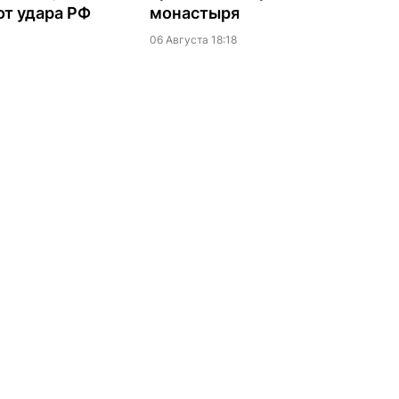
т удара РФ
монастыря
06 Августа 18:18