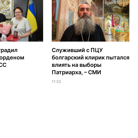
градил
Служивший с ПЦУ
орденом
болгарский клирик пытался
ЭСС
влиять на выборы
Патриарха, – СМИ
11:32