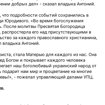
ении добрых дел» - сказал владыка Антоний.
, что подробности событий сохранились в
ади Юродивого. «Во время богослужения
. После молитвы Пресвятая Богородица
о, распростерла его над присутствующими в
ьство за каждого православного христианина,
л владыка Антоний.
иста, стала Матерью для каждого из нас. Она
ред Богом и покрывает каждого человека
егает наш боголюбивый украинский народ от
ь подарит нам мир и процветание на многие
евы!», - пожелал управляющий делами УПЦ.
am
.