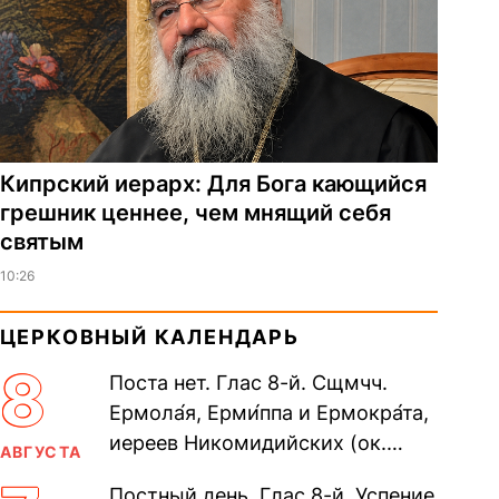
Кипрский иерарх: Для Бога кающийся
грешник ценнее, чем мнящий себя
святым
10:26
ЦЕРКОВНЫЙ КАЛЕНДАРЬ
8
Поста нет. Глас 8-й. Сщмчч.
Ермола́я, Ерми́ппа и Ермокра́та,
иереев Никомидийских (ок.
АВГУСТА
305). Прп. Моисе́я У́грина,
Постный день. Глас 8-й. Успение