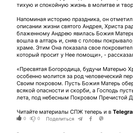
тихую и спокойную жизнь в молитве и твор
Напоминая историю праздника, он отметил
описании жизни святого Андрея, Христа р
блаженному Андрею явилась Божия Матерь
вошла в алтарь и, сняв с головы покрывал
храме. Этим Она показала свое покровител
который просит у Нее помощи», - рассказа
«Пресвятая Богородица, будучи Матерью Хр
особенно молится за род человеческий пе
Своим покровом. Пусть Божия Матерь обер
всякой опасности и скорби, а Господь пуст
лета, под небесным Покровом Пречистой Д
Читайте материалы СПЖ теперь и в
Telegr
0
0
Поделиться