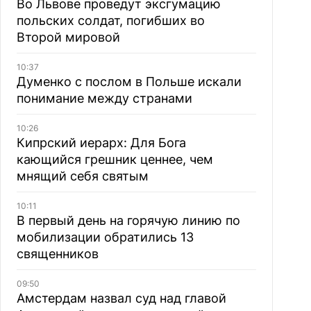
Во Львове проведут эксгумацию
польских солдат, погибших во
Второй мировой
10:37
Думенко с послом в Польше искали
понимание между странами
10:26
Кипрский иерарх: Для Бога
кающийся грешник ценнее, чем
мнящий себя святым
10:11
В первый день на горячую линию по
мобилизации обратились 13
священников
09:50
Амстердам назвал суд над главой