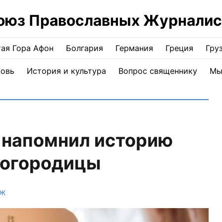
оюз Православных Журналис
ая Гора Афон
Болгария
Германия
Греция
Гру
ковь
История и культура
Вопрос священнику
Мы
 напомнил историю
Богородицы
ПЖ