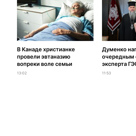
В Канаде христианке
Думенко на
провели эвтаназию
очередным 
вопреки воле семьи
эксперта Г
13:02
11:53