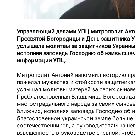
Управляющий делами УПЦ митрополит Антон
Пресвятой Богородицы и День защитника У
услышала молитвы за защитников Украины,
исполняя заповедь Господню об наивысше
информации УПЦ
.
Митрополит Антоний напомнил историю пр
пожелал мужества и стойкости защитникам
услышал молитвы матерей за своих сынов
Преблагословенная Владычица Богородица
многострадального народа за своих сынове
ближних, исполняя заповедь Господню об 
благословенной украинской земле больше 
соотечественников, а руководителям нашег
взвешенность в руководстве страной, чтоб