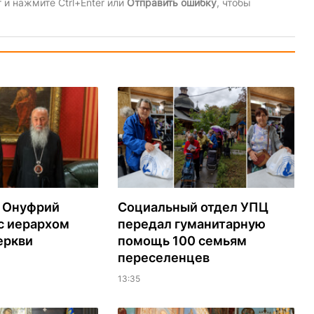
и нажмите Ctrl+Enter или
Отправить ошибку
, чтобы
 Онуфрий
Социальный отдел УПЦ
с иерархом
передал гуманитарную
еркви
помощь 100 семьям
переселенцев
13:35