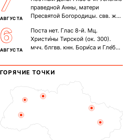
7
Печерского, в Ближних
праведной Анны, матери
пещерах...
Пресвятой Богородицы. свв. жен
АВГУСТА
Олимпиа́ды, диаконисы (409) и
6
Поста нет. Глас 8-й. Мц.
прп. Евпракси́и девы,...
Христи́ны Тирской (ок. 300).
мчч. блгвв. кнн. Бори́са и Гле́ба,
АВГУСТА
во Святом Крещении Рома́на и
Дави́да (1015). Прп....
ГОРЯЧИЕ ТОЧКИ