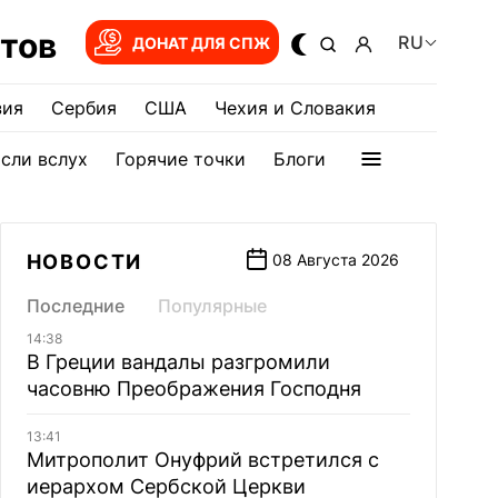
тов
RU
ДОНАТ ДЛЯ СПЖ
зия
Сербия
США
Чехия и Словакия
сли вслух
Горячие точки
Блоги
НОВОСТИ
08 Августа 2026
Последние
Популярные
14:38
В Греции вандалы разгромили
часовню Преображения Господня
13:41
Митрополит Онуфрий встретился с
иерархом Сербской Церкви