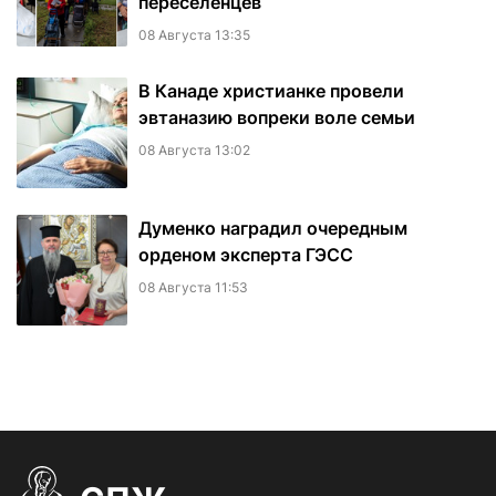
переселенцев
08 Августа 13:35
В Канаде христианке провели
эвтаназию вопреки воле семьи
08 Августа 13:02
Думенко наградил очередным
орденом эксперта ГЭСС
08 Августа 11:53