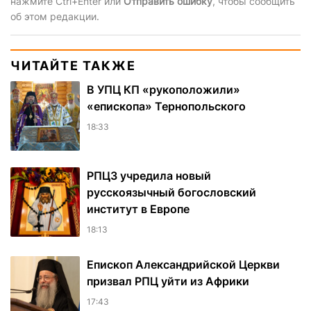
нажмите Ctrl+Enter или
Отправить ошибку
, чтобы сообщить
об этом редакции.
ЧИТАЙТЕ ТАКЖЕ
В УПЦ КП «рукоположили»
«епископа» Тернопольского
18:33
РПЦЗ учредила новый
русскоязычный богословский
институт в Европе
18:13
Епископ Александрийской Церкви
призвал РПЦ уйти из Африки
17:43