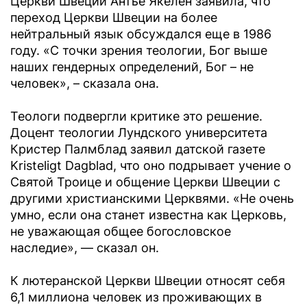
Церкви Швеции Антье Якелен заявила, что
переход Церкви Швеции на более
нейтральный язык обсуждался еще в 1986
году. «С точки зрения теологии, Бог выше
наших гендерных определений, Бог – не
человек», – сказала она.
Теологи подвергли критике это решение.
Доцент теологии Лундского университета
Кристер Палмблад заявил датской газете
Kristeligt Dagblad, что оно подрывает учение о
Святой Троице и общение Церкви Швеции с
другими христианскими Церквями. «Не очень
умно, если она станет известна как Церковь,
не уважающая общее богословское
наследие», — сказал он.
К лютеранской Церкви Швеции относят себя
6,1 миллиона человек из проживающих в