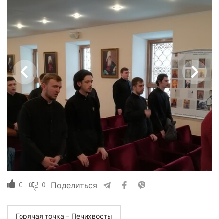
0
0
Поделиться
Горячая точка – Печихвосты