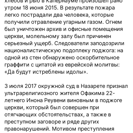
хлебов и рыб в Капернауме произошел рано
утром 18 июня 2015. В результате пожара
легко пострадали два человека, которые
получили отравление угарным газом. Огнем
был уничтожен архив и офисные помещения
церкви, молельному залу был причинен
серьезный ущерб. Следователи заподозрили
националистическую подоплеку поджога: на
одной из стен обнаружено оскорбительное
граффити с цитатой из еврейской молитвы:
«Да будут истреблены идолы».
3 июля 2017 окружной суд в Назарете признал
ультрарелигиозного жителя Офакима 22-
летнего Инона Реувени виновным в поджоге
церкви, который был совершен при
отягчающих обстоятельствах, а также в
преступном заговоре и ряде других
правонарушений. Мотивом преступления