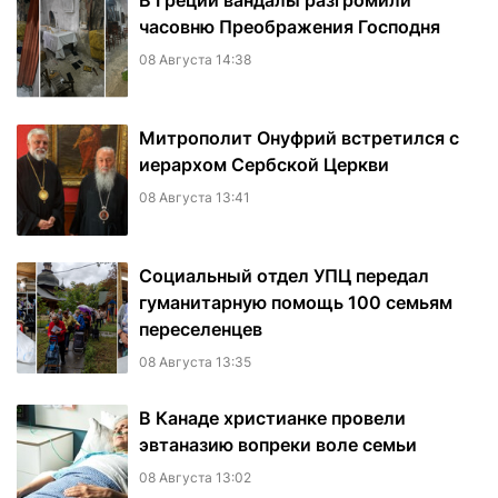
В Греции вандалы разгромили
часовню Преображения Господня
08 Августа 14:38
Митрополит Онуфрий встретился с
иерархом Сербской Церкви
08 Августа 13:41
Социальный отдел УПЦ передал
гуманитарную помощь 100 семьям
переселенцев
08 Августа 13:35
В Канаде христианке провели
эвтаназию вопреки воле семьи
08 Августа 13:02