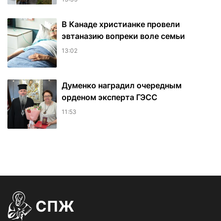
В Канаде христианке провели
эвтаназию вопреки воле семьи
13:02
Думенко наградил очередным
орденом эксперта ГЭСС
11:53
СПЖ