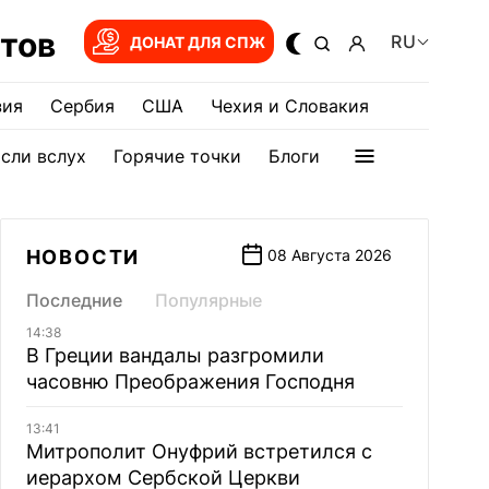
тов
RU
ДОНАТ ДЛЯ СПЖ
зия
Сербия
США
Чехия и Словакия
сли вслух
Горячие точки
Блоги
НОВОСТИ
08 Августа 2026
Последние
Популярные
14:38
В Греции вандалы разгромили
часовню Преображения Господня
13:41
Митрополит Онуфрий встретился с
иерархом Сербской Церкви