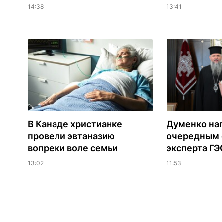
14:38
13:41
В Канаде христианке
Думенко на
провели эвтаназию
очередным 
вопреки воле семьи
эксперта Г
13:02
11:53