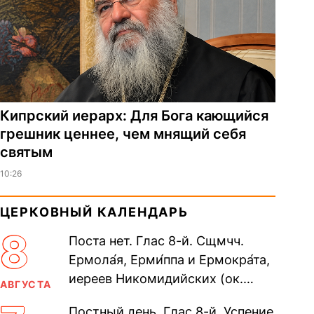
Кипрский иерарх: Для Бога кающийся
грешник ценнее, чем мнящий себя
святым
10:26
ЦЕРКОВНЫЙ КАЛЕНДАРЬ
8
Поста нет. Глас 8-й. Сщмчч.
Ермола́я, Ерми́ппа и Ермокра́та,
иереев Никомидийских (ок.
АВГУСТА
305). Прп. Моисе́я У́грина,
Постный день. Глас 8-й. Успение