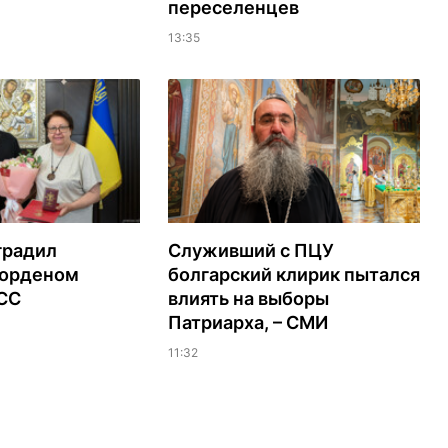
переселенцев
13:35
градил
Служивший с ПЦУ
орденом
болгарский клирик пытался
ЭСС
влиять на выборы
Патриарха, – СМИ
11:32