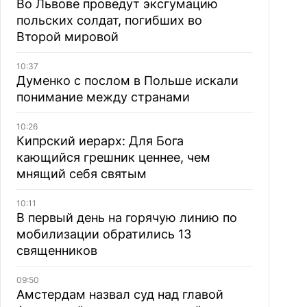
Во Львове проведут эксгумацию
польских солдат, погибших во
Второй мировой
10:37
Думенко с послом в Польше искали
понимание между странами
10:26
Кипрский иерарх: Для Бога
кающийся грешник ценнее, чем
мнящий себя святым
10:11
В первый день на горячую линию по
мобилизации обратились 13
священников
09:50
Амстердам назвал суд над главой