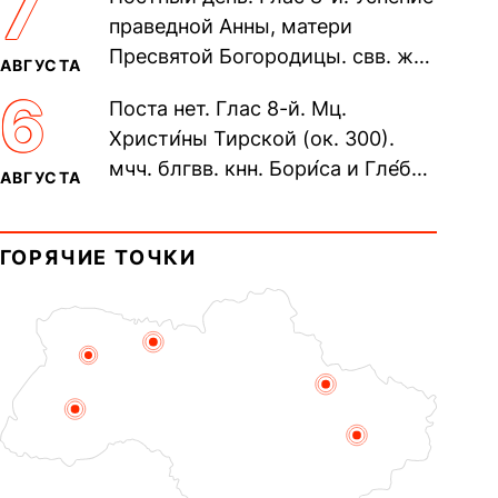
7
Печерского, в Ближних
праведной Анны, матери
пещерах...
Пресвятой Богородицы. свв. жен
АВГУСТА
Олимпиа́ды, диаконисы (409) и
6
Поста нет. Глас 8-й. Мц.
прп. Евпракси́и девы,...
Христи́ны Тирской (ок. 300).
мчч. блгвв. кнн. Бори́са и Гле́ба,
АВГУСТА
во Святом Крещении Рома́на и
Дави́да (1015). Прп....
ГОРЯЧИЕ ТОЧКИ