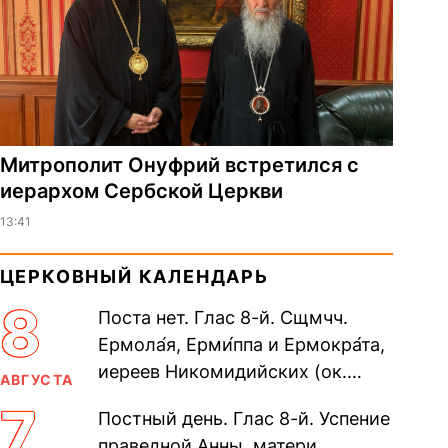
Митрополит Онуфрий встретился с
иерархом Сербской Церкви
13:41
ЦЕРКОВНЫЙ КАЛЕНДАРЬ
8
Поста нет. Глас 8-й. Сщмчч.
Ермола́я, Ерми́ппа и Ермокра́та,
иереев Никомидийских (ок.
АВГУСТА
305). Прп. Моисе́я У́грина,
7
Постный день. Глас 8-й. Успение
Печерского, в Ближних
праведной Анны, матери