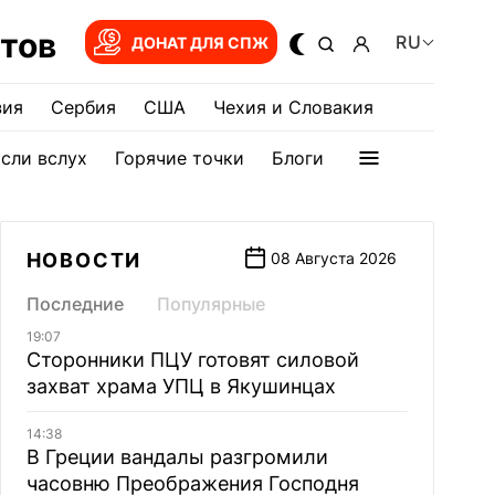
тов
RU
ДОНАТ ДЛЯ СПЖ
зия
Сербия
США
Чехия и Словакия
сли вслух
Горячие точки
Блоги
НОВОСТИ
08 Августа 2026
Последние
Популярные
19:07
Сторонники ПЦУ готовят силовой
захват храма УПЦ в Якушинцах
14:38
В Греции вандалы разгромили
часовню Преображения Господня