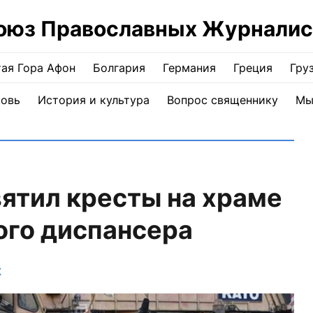
оюз Православных Журналис
ая Гора Афон
Болгария
Германия
Греция
Гру
ковь
История и культура
Вопрос священнику
Мы
ятил кресты на храме
ого диспансера
Ж