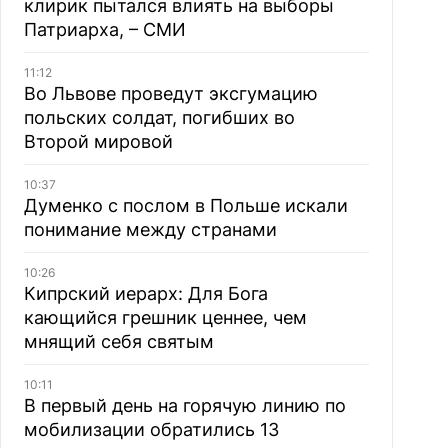
клирик пытался влиять на выборы
Патриарха, – СМИ
11:12
Во Львове проведут эксгумацию
польских солдат, погибших во
Второй мировой
10:37
Думенко с послом в Польше искали
понимание между странами
10:26
Кипрский иерарх: Для Бога
кающийся грешник ценнее, чем
мнящий себя святым
10:11
В первый день на горячую линию по
мобилизации обратились 13