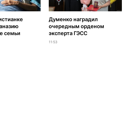
истианке
Думенко наградил
таназию
очередным орденом
е семьи
эксперта ГЭСС
11:53