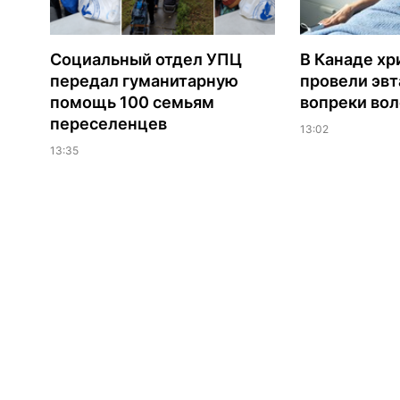
Социальный отдел УПЦ
В Канаде хр
передал гуманитарную
провели эв
помощь 100 семьям
вопреки вол
переселенцев
13:02
13:35