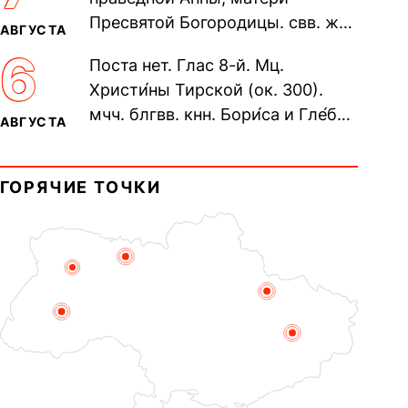
пещерах...
Пресвятой Богородицы. свв. жен
АВГУСТА
Олимпиа́ды, диаконисы (409) и
6
Поста нет. Глас 8-й. Мц.
прп. Евпракси́и девы,...
Христи́ны Тирской (ок. 300).
мчч. блгвв. кнн. Бори́са и Гле́ба,
АВГУСТА
во Святом Крещении Рома́на и
Дави́да (1015). Прп....
ГОРЯЧИЕ ТОЧКИ