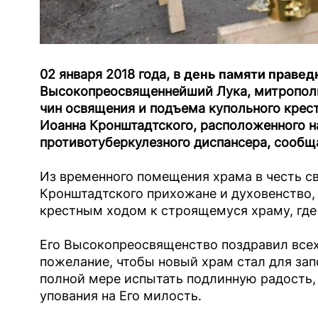
02 января 2018 года, в
день памяти правед
Высокопреосвященнейший Лука, митропол
чин освящения и подъема купольного крес
Иоанна Кронштадтского, расположенного н
противотуберкулезного диспансера, сооб
Из временного помещения храма в честь св
Кронштадтского прихожане и духовенство,
крестным ходом к строящемуся храму, где
Его Высокопреосвященство поздравил все
пожелание, чтобы новый храм стал для зап
полной мере испытать подлинную радость, 
упования на Его милость.