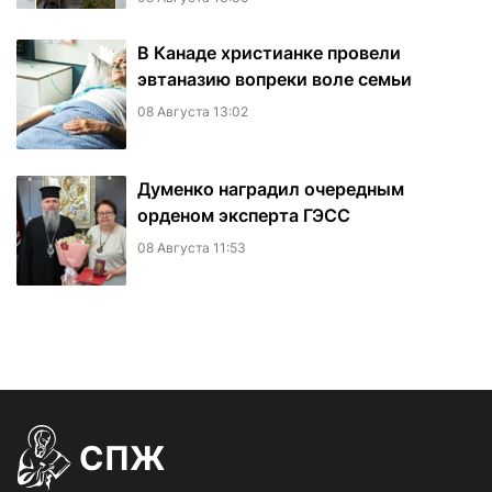
В Канаде христианке провели
эвтаназию вопреки воле семьи
08 Августа 13:02
Думенко наградил очередным
орденом эксперта ГЭСС
08 Августа 11:53
СПЖ