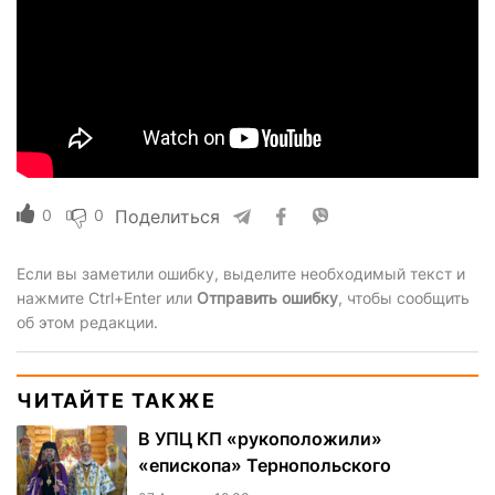
0
0
Поделиться
Если вы заметили ошибку, выделите необходимый текст и
нажмите Ctrl+Enter или
Отправить ошибку
, чтобы сообщить
об этом редакции.
ЧИТАЙТЕ ТАКЖЕ
В УПЦ КП «рукоположили»
«епископа» Тернопольского