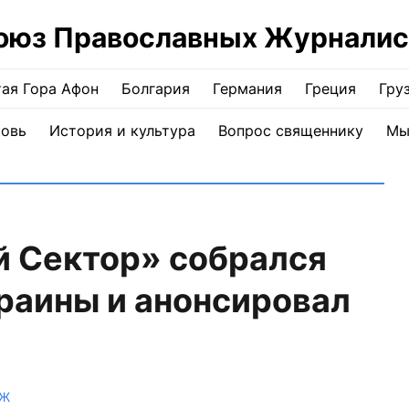
оюз Православных Журналис
ая Гора Афон
Болгария
Германия
Греция
Гру
ковь
История и культура
Вопрос священнику
Мы
й Сектор» собрался
раины и анонсировал
ПЖ