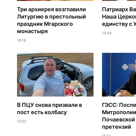
Три архиерея возглавили
Патриарх В
Литургию в престольный
Наша Церков
праздник Мгарского
единству с 
монастыря
16:44
18:18
В ПЦУ снова призвали в
ГЭСС: После
пост есть колбасу
Митрополии
Почаевской 
15:52
претензий
15:11