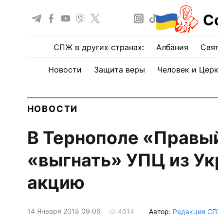
С
СПЖ в других странах:
Албания
Свят
Новости
Защита веры
Человек и Цер
НОВОСТИ
В Тернополе «Правы
«выгнать» УПЦ из Ук
акцию
14 Января 2018 09:06
Автор:
Редакция С
4014