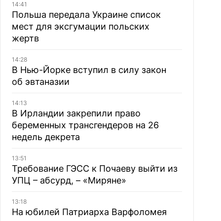
14:41
Польша передала Украине список
мест для эксгумации польских
жертв
14:28
В Нью-Йорке вступил в силу закон
об эвтаназии
14:13
В Ирландии закрепили право
беременных трансгендеров на 26
недель декрета
13:51
Требование ГЭСС к Почаеву выйти из
УПЦ – абсурд, – «Миряне»
13:18
На юбилей Патриарха Варфоломея