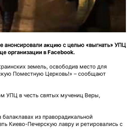
ле анонсировали
акцию
с целью «выгнать» УПЦ
це организации в Facebook.
краинских земель, освободив место для
нскую Поместную Церковь!» – сообщают
м УПЦ в честь святых мучениц Веры,
 в балаклавах из праворадикальной
ать Киево-Печерскую лавру и ретировались с