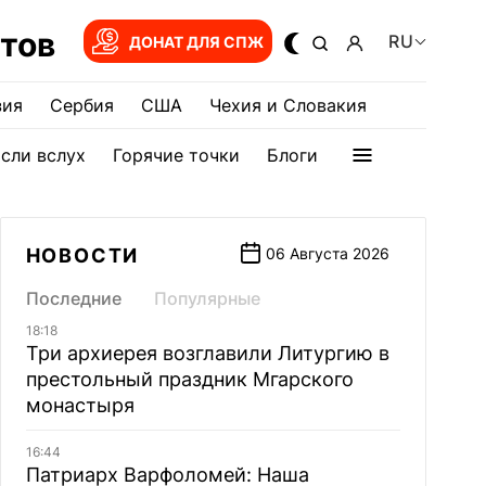
тов
RU
ДОНАТ ДЛЯ СПЖ
зия
Сербия
США
Чехия и Словакия
сли вслух
Горячие точки
Блоги
НОВОСТИ
06 Августа 2026
Последние
Популярные
18:18
Три архиерея возглавили Литургию в
престольный праздник Мгарского
монастыря
16:44
Патриарх Варфоломей: Наша