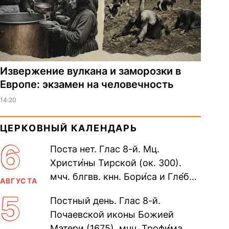
Извержение вулкана и заморозки в
Европе: экзамен на человечность
14:20
ЦЕРКОВНЫЙ КАЛЕНДАРЬ
6
Поста нет. Глас 8-й. Мц.
Христи́ны Тирской (ок. 300).
мчч. блгвв. кнн. Бори́са и Гле́ба,
АВГУСТА
во Святом Крещении Рома́на и
5
Постный день. Глас 8-й.
Дави́да (1015). Прп....
Почаевской иконы Божией
Матери (1675). мчч. Трофи́ма,