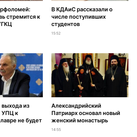
арфоломей:
В КДАиС рассказали о
ь стремится к
числе поступивших
УГКЦ
студентов
15:52
 выхода из
Александрийский
 УПЦ к
Патриарх основал новый
лавре не будет
женский монастырь
14:55