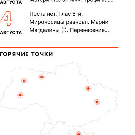
АВГУСТА
Фео́фила и с ними 13-ти
4
Поста нет. Глас 8-й.
мучеников (284–305). прав.
Мироносицы равноап. Мари́и
воина Фео́дора...
Магдалины (I). Перенесение
АВГУСТА
мощей сщмч. Фо́ки, епископа
Синопского (403–404). Прп.
ГОРЯЧИЕ ТОЧКИ
Корни́лия...