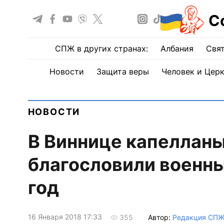
С
СПЖ в других странах:
Албания
Свят
Новости
Защита веры
Человек и Цер
НОВОСТИ
В Виннице капеллан
благословили военны
год
16 Января 2018 17:33
Автор:
Редакция СП
355