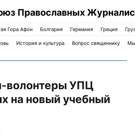
оюз Православных Журналис
ая Гора Афон
Болгария
Германия
Греция
Гру
ковь
История и культура
Вопрос священнику
Мы
ы-волонтеры УПЦ
х на новый учебный
Ж