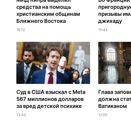
средства на помощь
пригородну
христианским общинам
призывы им
Ближнего Востока
джихаду
16:12
15:44
Суд в США взыскал с Meta
Глава запов
567 миллионов долларов
должна ста
за вред детской психике
Ватиканом
13:43
12:05