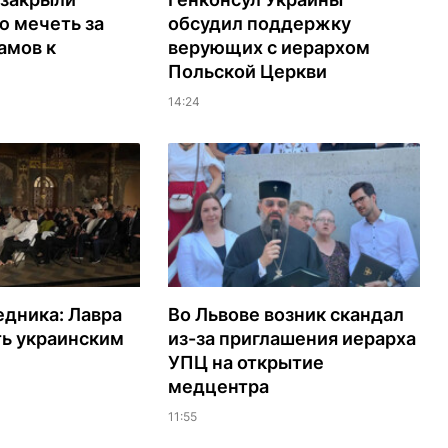
ю мечеть за
обсудил поддержку
амов к
верующих с иерархом
Польской Церкви
14:24
едника: Лавра
Во Львове возник скандал
ть украинским
из-за приглашения иерарха
УПЦ на открытие
медцентра
11:55