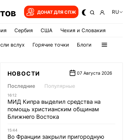
тов
RU
ДОНАТ ДЛЯ СПЖ
зия
Сербия
США
Чехия и Словакия
сли вслух
Горячие точки
Блоги
НОВОСТИ
07 Августа 2026
Последние
Популярные
16:12
МИД Кипра выделил средства на
помощь христианским общинам
Ближнего Востока
15:44
Во Франции закрыли пригородную