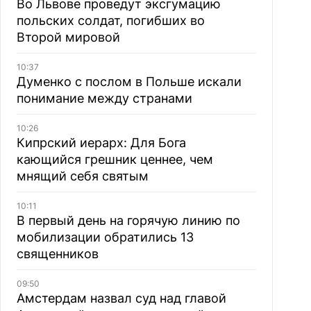
Во Львове проведут эксгумацию
польских солдат, погибших во
Второй мировой
10:37
Думенко с послом в Польше искали
понимание между странами
10:26
Кипрский иерарх: Для Бога
кающийся грешник ценнее, чем
мнящий себя святым
10:11
В первый день на горячую линию по
мобилизации обратились 13
священников
09:50
Амстердам назвал суд над главой