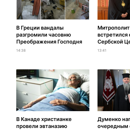
В Греции вандалы
Митрополит
разгромили часовню
встретился 
Преображения Господня
Сербской Ц
14:38
13:41
В Канаде христианке
Думенко на
провели эвтаназию
очередным 