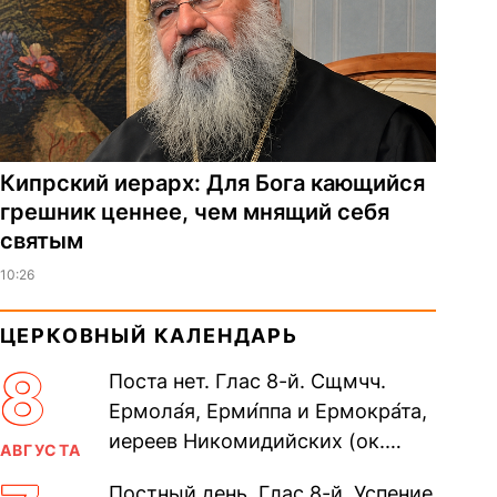
Кипрский иерарх: Для Бога кающийся
грешник ценнее, чем мнящий себя
святым
10:26
ЦЕРКОВНЫЙ КАЛЕНДАРЬ
8
Поста нет. Глас 8-й. Сщмчч.
Ермола́я, Ерми́ппа и Ермокра́та,
иереев Никомидийских (ок.
АВГУСТА
305). Прп. Моисе́я У́грина,
Постный день. Глас 8-й. Успение