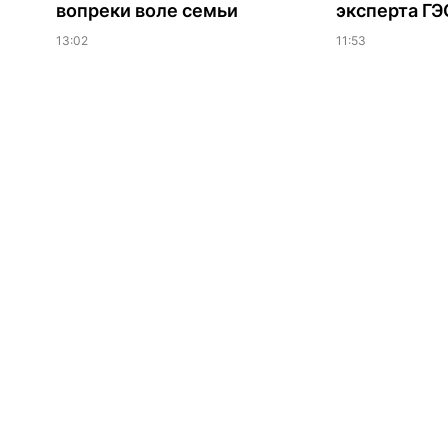
вопреки воле семьи
эксперта Г
13:02
11:53