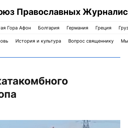
оюз Православных Журналис
ая Гора Афон
Болгария
Германия
Греция
Гру
ковь
История и культура
Вопрос священнику
Мы
катакомбного
опа