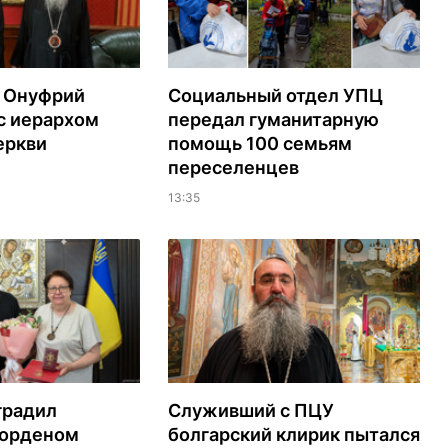
 Онуфрий
Социальный отдел УПЦ
с иерархом
передал гуманитарную
еркви
помощь 100 семьям
переселенцев
13:35
градил
Служивший с ПЦУ
орденом
болгарский клирик пытался