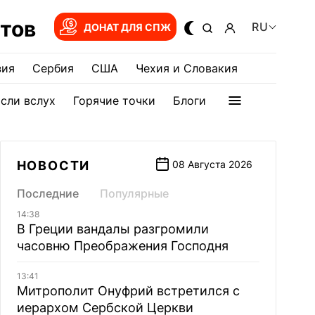
тов
RU
ДОНАТ ДЛЯ СПЖ
зия
Сербия
США
Чехия и Словакия
сли вслух
Горячие точки
Блоги
НОВОСТИ
08 Августа 2026
Последние
Популярные
14:38
В Греции вандалы разгромили
часовню Преображения Господня
13:41
Митрополит Онуфрий встретился с
иерархом Сербской Церкви