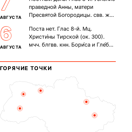
7
Печерского, в Ближних
праведной Анны, матери
пещерах...
Пресвятой Богородицы. свв. жен
АВГУСТА
Олимпиа́ды, диаконисы (409) и
6
Поста нет. Глас 8-й. Мц.
прп. Евпракси́и девы,...
Христи́ны Тирской (ок. 300).
мчч. блгвв. кнн. Бори́са и Гле́ба,
АВГУСТА
во Святом Крещении Рома́на и
Дави́да (1015). Прп....
ГОРЯЧИЕ ТОЧКИ