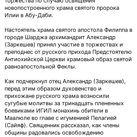
торжества по случаю освящения
новопостроенного храма святого пророка
Илии в Абу-Даби.
Настоятель храма святого апостола Филиппа в
городе Шарджа архимандрит Александр
(Заркешев) принял участие в торжествах и
преподнес от русского прихода Предстоятелю
Антиохийской Церкви храмовый образ святой
равноапостольной Феклы.
Как подчеркнул отец Александр (Заркешев),
перед этим образом духовенство и
прихожане русского храма возносили
сугубые молитвы за тринадцать плененных
боевиками ИГИЛ монахинь обители в
Маалюле во главе с игуменией Пелагией
(Сайяф). Священник рассказал, как члены
общины радовались освобождению