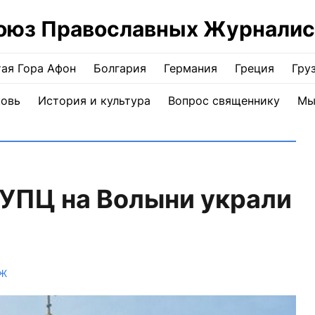
оюз Православных Журналис
ая Гора Афон
Болгария
Германия
Греция
Гру
ковь
История и культура
Вопрос священнику
Мы
 УПЦ на Волыни украли
ПЖ