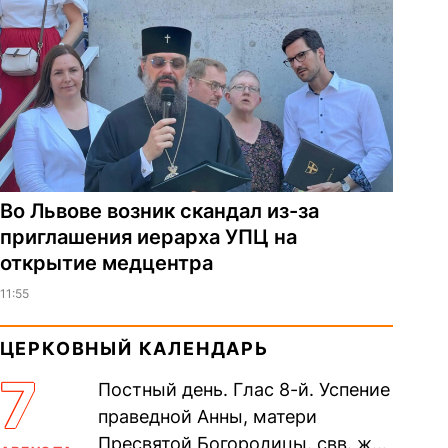
Во Львове возник скандал из-за
приглашения иерарха УПЦ на
открытие медцентра
11:55
ЦЕРКОВНЫЙ КАЛЕНДАРЬ
7
Постный день. Глас 8-й. Успение
праведной Анны, матери
Пресвятой Богородицы. свв. жен