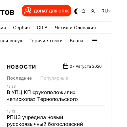
тов
RU
ДОНАТ ДЛЯ СПЖ
зия
Сербия
США
Чехия и Словакия
сли вслух
Горячие точки
Блоги
НОВОСТИ
07 Августа 2026
Последние
Популярные
18:33
В УПЦ КП «рукоположили»
«епископа» Тернопольского
18:13
РПЦЗ учредила новый
русскоязычный богословский