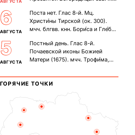
АВГУСТА
Олимпиа́ды, диаконисы (409) и
6
Поста нет. Глас 8-й. Мц.
прп. Евпракси́и девы,...
Христи́ны Тирской (ок. 300).
мчч. блгвв. кнн. Бори́са и Гле́ба,
АВГУСТА
во Святом Крещении Рома́на и
5
Постный день. Глас 8-й.
Дави́да (1015). Прп....
Почаевской иконы Божией
Матери (1675). мчч. Трофи́ма,
АВГУСТА
Фео́фила и с ними 13-ти
мучеников (284–305). прав.
ГОРЯЧИЕ ТОЧКИ
воина Фео́дора...