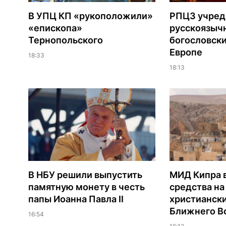
В УПЦ КП «рукоположили»
РПЦЗ учред
«епископа»
русскоязыч
Тернопольского
богословски
Европе
18:33
18:13
В НБУ решили выпустить
МИД Кипра 
памятную монету в честь
средства н
папы Иоанна Павла II
христианск
Ближнего В
16:54