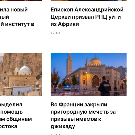
ила новый
Епископ Александрийской
ный
Церкви призвал РПЦ уйти
й институт в
из Африки
17:43
выделил
Во Франции закрыли
а помощь
пригородную мечеть за
им общинам
призывы имамов к
остока
джихаду