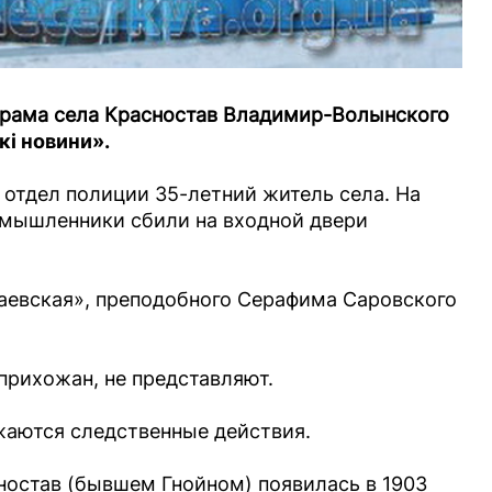
храма села Красностав Владимир-Волынского
і новини».
отдел полиции 35-летний житель села. На
умышленники сбили на входной двери
аевская», преподобного Серафима Саровского
прихожан, не представляют.
жаются следственные действия.
ностав (бывшем Гнойном) появилась в 1903