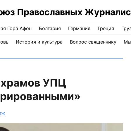
оюз Православных Журналис
ая Гора Афон
Болгария
Германия
Греция
Гру
ковь
История и культура
Вопрос священнику
Мы
 храмов УПЦ
ирированными»
ПЖ