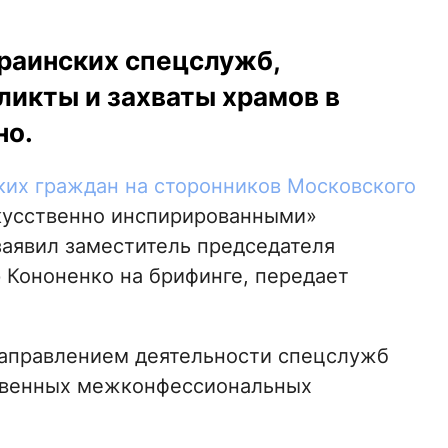
раинских спецслужб,
икты и захваты храмов в
но.
ких граждан на сторонников Московского
кусственно инспирированными»
аявил заместитель председателя
 Кононенко на брифинге, передает
направлением деятельности спецслужб
твенных межконфессиональных