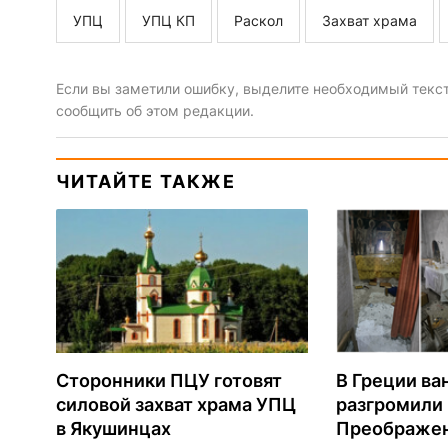
УПЦ
УПЦ КП
Раскол
Захват храма
Если вы заметили ошибку, выделите необходимый текст 
сообщить об этом редакции.
ЧИТАЙТЕ ТАКЖЕ
Сторонники ПЦУ готовят
В Греции ва
силовой захват храма УПЦ
разгромили
в Якушинцах
Преображен