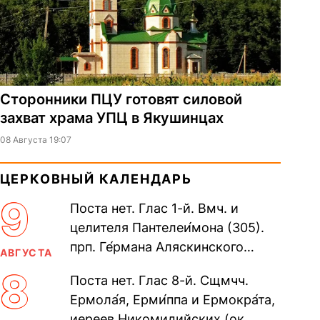
Сторонники ПЦУ готовят силовой
захват храма УПЦ в Якушинцах
08 Августа 19:07
ЦЕРКОВНЫЙ КАЛЕНДАРЬ
9
Поста нет. Глас 1-й. Вмч. и
целителя Пантелеи́мона (305).
прп. Ге́рмана Аляскинского
АВГУСТА
(прославление 1970). Блж.
8
Поста нет. Глас 8-й. Сщмчч.
Николая Кочанова, Христа
Ермола́я, Ерми́ппа и Ермокра́та,
ради...
иереев Никомидийских (ок.