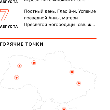
АВГУСТА
305). Прп. Моисе́я У́грина,
7
Постный день. Глас 8-й. Успение
Печерского, в Ближних
праведной Анны, матери
пещерах...
Пресвятой Богородицы. свв. жен
АВГУСТА
Олимпиа́ды, диаконисы (409) и
прп. Евпракси́и девы,...
ГОРЯЧИЕ ТОЧКИ