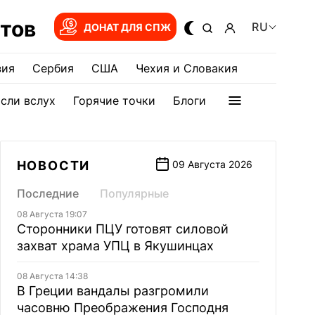
тов
RU
ДОНАТ ДЛЯ СПЖ
зия
Сербия
США
Чехия и Словакия
сли вслух
Горячие точки
Блоги
НОВОСТИ
09 Августа 2026
Последние
Популярные
08 Августа 19:07
Сторонники ПЦУ готовят силовой
захват храма УПЦ в Якушинцах
08 Августа 14:38
В Греции вандалы разгромили
часовню Преображения Господня