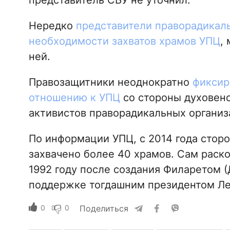
представитель СБУ не уточнил.
Нередко
представители праворадикаль
необходимости захватов храмов УПЦ
,
ней.
Правозащитники неоднократно
фиксир
отношению к УПЦ
со стороны духовенс
активистов праворадикальных организ
По информации УПЦ, с 2014 года стор
захвачено более 40 храмов. Сам раско
1992 году после создания Филаретом 
поддержке тогдашним президентом Ле
0
0
Поделиться