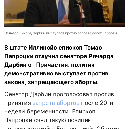
Сенатор Ричард Дарбин выступает против запрета делать аборты
В штате Иллинойс епископ Томас
Папроцки отлучил сенатора Ричарда
Дарбин от Причастия: политик
демонстративно выступает против
закона, запрещающего аборты.
Сенатор Дарбин проголосовал против
принятия
запрета абортов
после 20-й
недели беременности. Епископ
Папроцки счел такую позицию
несовместимой с Евхаристией. Об этом