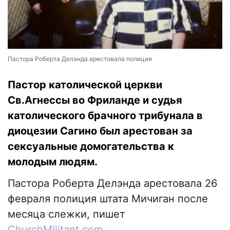
Пастора Роберта Делэнда арестовала полиция
Пастор католической церкви
Св.Агнессы во Фриланде и судья
католического брачного трибунала в
диоцезии Сагино был арестован за
сексуальные домогательства к
молодым людям.
Пастора Роберта Делэнда арестовала 26
февраля полиция штата Мичиган после
месяца слежки, пишет
ChurchMilitant.com
.