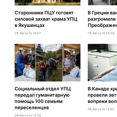
Сторонники ПЦУ готовят
В Греции ва
силовой захват храма УПЦ
разгромили
в Якушинцах
Преображен
08 Августа 19:07
08 Августа 14:38
Социальный отдел УПЦ
В Канаде хр
передал гуманитарную
провели эв
помощь 100 семьям
вопреки вол
переселенцев
08 Августа 13:02
08 Августа 13:35