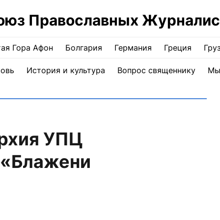
оюз Православных Журналис
ая Гора Афон
Болгария
Германия
Греция
Гру
ковь
История и культура
Вопрос священнику
Мы
рхия УПЦ
 «Блажени