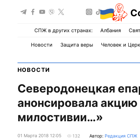
С
СПЖ в других странах:
Албания
Свят
Новости
Защита веры
Человек и Цер
НОВОСТИ
Северодонецкая епа
анонсировала акцию
милостивии…»
01 Марта 2018 12:05
Автор:
Редакция СПЖ
132