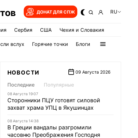
тов
RU
ДОНАТ ДЛЯ СПЖ
зия
Сербия
США
Чехия и Словакия
сли вслух
Горячие точки
Блоги
НОВОСТИ
09 Августа 2026
Последние
Популярные
08 Августа 19:07
Сторонники ПЦУ готовят силовой
захват храма УПЦ в Якушинцах
08 Августа 14:38
В Греции вандалы разгромили
часовню Преображения Господня