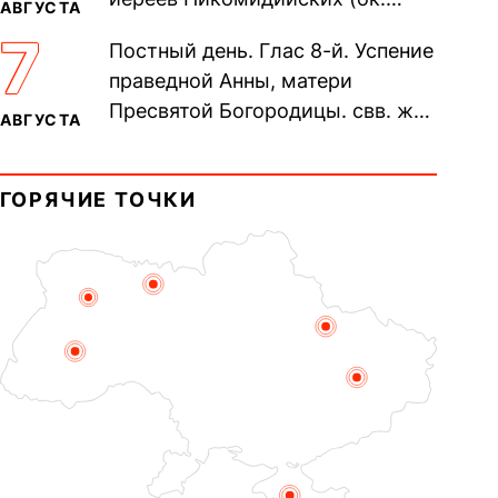
АВГУСТА
305). Прп. Моисе́я У́грина,
7
Постный день. Глас 8-й. Успение
Печерского, в Ближних
праведной Анны, матери
пещерах...
Пресвятой Богородицы. свв. жен
АВГУСТА
Олимпиа́ды, диаконисы (409) и
прп. Евпракси́и девы,...
ГОРЯЧИЕ ТОЧКИ