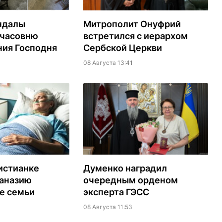
ндалы
Митрополит Онуфрий
 часовню
встретился с иерархом
ия Господня
Сербской Церкви
08 Августа 13:41
истианке
Думенко наградил
таназию
очередным орденом
е семьи
эксперта ГЭСС
08 Августа 11:53