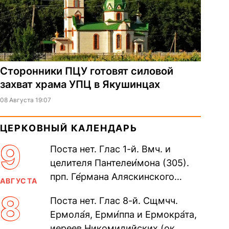
Сторонники ПЦУ готовят силовой
захват храма УПЦ в Якушинцах
08 Августа 19:07
ЦЕРКОВНЫЙ КАЛЕНДАРЬ
9
Поста нет. Глас 1-й. Вмч. и
целителя Пантелеи́мона (305).
прп. Ге́рмана Аляскинского
АВГУСТА
(прославление 1970). Блж.
8
Поста нет. Глас 8-й. Сщмчч.
Николая Кочанова, Христа
Ермола́я, Ерми́ппа и Ермокра́та,
ради...
иереев Никомидийских (ок.