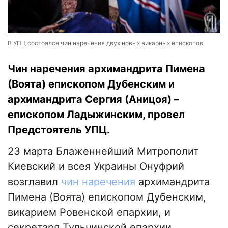
В УПЦ состоялся чин наречения двух новых викарных епископов
Чин наречения архимандрита Пимена
(Воята) епископом Дубенским и
архимандрита Сергия (Аницоя) –
епископом Ладыжинским, провел
Предстоятель УПЦ.
23 марта Блаженнейший Митрополит
Киевский и всея Украины Онуфрий
возглавил
чин наречения
архимандрита
Пимена (Воята) епископом Дубенским,
викарием Ровенской епархии, и
секретаря Тульчинской епархии