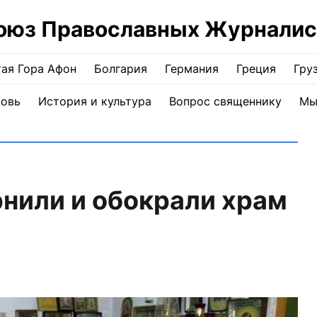
оюз Православных Журналис
ая Гора Афон
Болгария
Германия
Греция
Гру
ковь
История и культура
Вопрос священнику
Мы
нили и обокрали храм