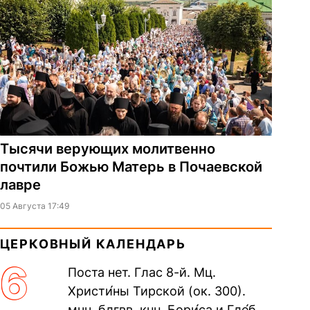
Тысячи верующих молитвенно
почтили Божью Матерь в Почаевской
лавре
05 Августа 17:49
ЦЕРКОВНЫЙ КАЛЕНДАРЬ
6
Поста нет. Глас 8-й. Мц.
Христи́ны Тирской (ок. 300).
мчч. блгвв. кнн. Бори́са и Гле́ба,