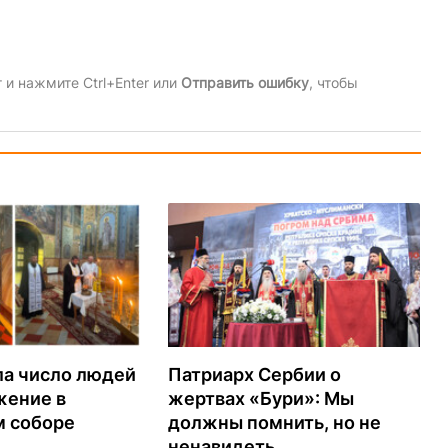
и нажмите Ctrl+Enter или
Отправить ошибку
, чтобы
ла число людей
Патриарх Сербии о
жение в
жертвах «Бури»: Мы
м соборе
должны помнить, но не
ненавидеть