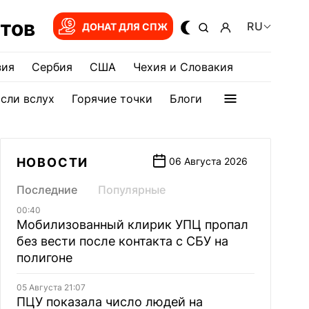
тов
RU
ДОНАТ ДЛЯ СПЖ
зия
Сербия
США
Чехия и Словакия
сли вслух
Горячие точки
Блоги
НОВОСТИ
06 Августа 2026
Последние
Популярные
00:40
Мобилизованный клирик УПЦ пропал
без вести после контакта с СБУ на
полигоне
05 Августа 21:07
ПЦУ показала число людей на