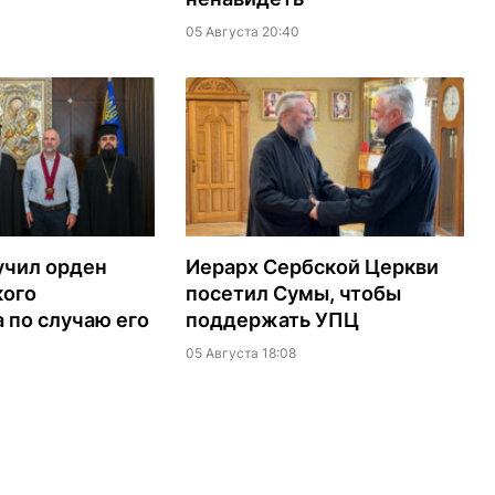
05 Августа 20:40
учил орден
Иерарх Сербской Церкви
кого
посетил Сумы, чтобы
 по случаю его
поддержать УПЦ
05 Августа 18:08