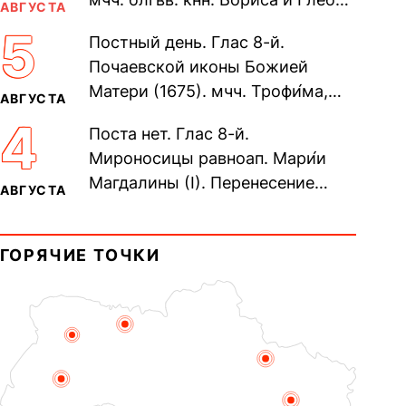
АВГУСТА
во Святом Крещении Рома́на и
5
Постный день. Глас 8-й.
Дави́да (1015). Прп....
Почаевской иконы Божией
Матери (1675). мчч. Трофи́ма,
АВГУСТА
Фео́фила и с ними 13-ти
4
Поста нет. Глас 8-й.
мучеников (284–305). прав.
Мироносицы равноап. Мари́и
воина Фео́дора...
Магдалины (I). Перенесение
АВГУСТА
мощей сщмч. Фо́ки, епископа
Синопского (403–404). Прп.
ГОРЯЧИЕ ТОЧКИ
Корни́лия...