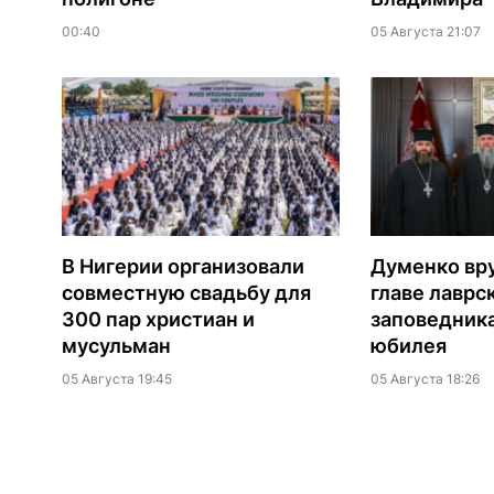
00:40
05 Августа 21:07
В Нигерии организовали
Думенко вр
совместную свадьбу для
главе лаврс
300 пар христиан и
заповедника
мусульман
юбилея
05 Августа 19:45
05 Августа 18:26