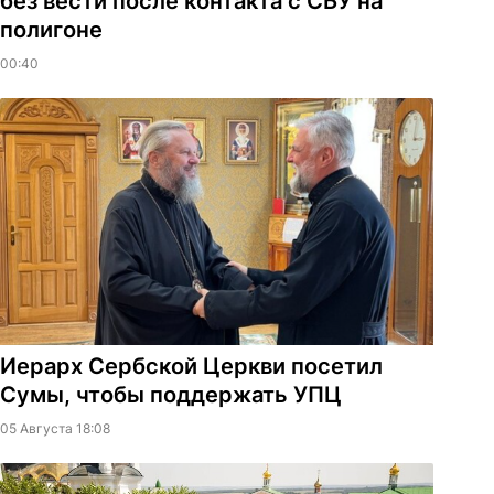
без вести после контакта с СБУ на
полигоне
00:40
Иерарх Сербской Церкви посетил
Сумы, чтобы поддержать УПЦ
05 Августа 18:08