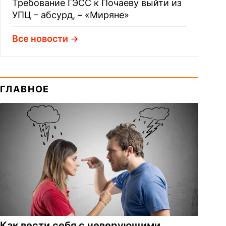
Требование ГЭСС к Почаеву выйти из
УПЦ – абсурд, – «Миряне»
Все новости
ГЛАВНОЕ
Как вести себя с неверующими