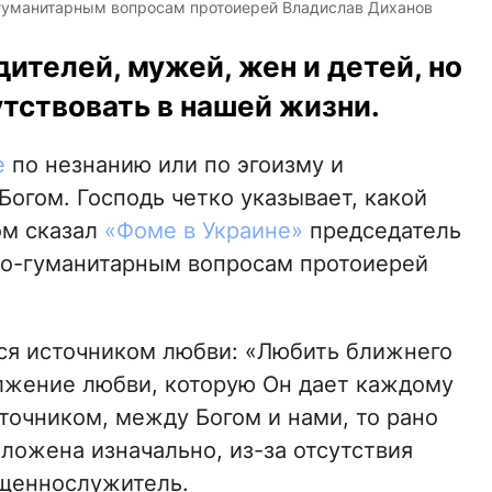
-гуманитарным вопросам протоиерей Владислав Диханов
телей, мужей, жен и детей, но
тствовать в нашей жизни.
е
по незнанию или по эгоизму и
огом. Господь четко указывает, какой
ом сказал
«Фоме в Украине»
председатель
но-гуманитарным вопросам протоиерей
тся источником любви: «Любить ближнего
лжение любви, которую Он дает каждому
точником, между Богом и нами, то рано
аложена изначально, из-за отсутствия
ященнослужитель.