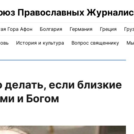
оюз Православных Журналис
ая Гора Афон
Болгария
Германия
Греция
Гру
ковь
История и культура
Вопрос священнику
Мы
о делать, если близкие
ми и Богом