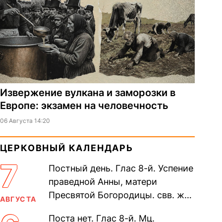
Извержение вулкана и заморозки в
Европе: экзамен на человечность
06 Августа 14:20
ЦЕРКОВНЫЙ КАЛЕНДАРЬ
7
Постный день. Глас 8-й. Успение
праведной Анны, матери
Пресвятой Богородицы. свв. жен
АВГУСТА
Олимпиа́ды, диаконисы (409) и
Поста нет. Глас 8-й. Мц.
прп. Евпракси́и девы,...