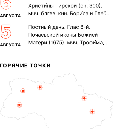
6
Христи́ны Тирской (ок. 300).
мчч. блгвв. кнн. Бори́са и Гле́ба,
АВГУСТА
во Святом Крещении Рома́на и
5
Постный день. Глас 8-й.
Дави́да (1015). Прп....
Почаевской иконы Божией
Матери (1675). мчч. Трофи́ма,
АВГУСТА
Фео́фила и с ними 13-ти
мучеников (284–305). прав.
ГОРЯЧИЕ ТОЧКИ
воина Фео́дора...