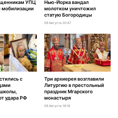
ященникам УПЦ
Нью-Йорка вандал
м мобилизации
молотком уничтожил
статую Богородицы
06 Августа 20:47
стились с
Три архиерея возглавили
цами
Литургию в престольный
 школы,
праздник Мгарского
т удара РФ
монастыря
06 Августа 18:18