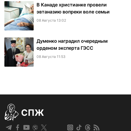
В Канаде христианке провели
эвтаназию вопреки воле семьи
08 Августа 13:02
Думенко наградил очередным
орденом эксперта ГЭСС
08 Августа 11:53
СПЖ