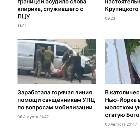
границей осудило слова
настоятель
клирика, служившего с
Крупицкого
ПЦУ
09:23
11:01
Заработала горячая линия
В католиче
помощи священникам УПЦ
Нью-Йорка 
по вопросам мобилизации
молотком у
статую Бог
06 Августа 21:47
06 Августа 20:47