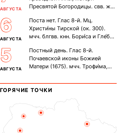
Пресвятой Богородицы. свв. жен
АВГУСТА
Олимпиа́ды, диаконисы (409) и
6
Поста нет. Глас 8-й. Мц.
прп. Евпракси́и девы,...
Христи́ны Тирской (ок. 300).
мчч. блгвв. кнн. Бори́са и Гле́ба,
АВГУСТА
во Святом Крещении Рома́на и
5
Постный день. Глас 8-й.
Дави́да (1015). Прп....
Почаевской иконы Божией
Матери (1675). мчч. Трофи́ма,
АВГУСТА
Фео́фила и с ними 13-ти
мучеников (284–305). прав.
ГОРЯЧИЕ ТОЧКИ
воина Фео́дора...