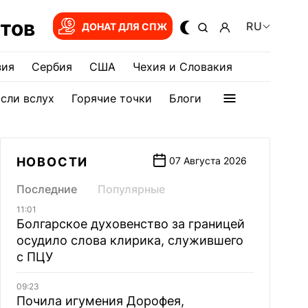
тов
RU
ДОНАТ ДЛЯ СПЖ
зия
Сербия
США
Чехия и Словакия
сли вслух
Горячие точки
Блоги
НОВОСТИ
07 Августа 2026
Последние
Популярные
11:01
Болгарское духовенство за границей
осудило слова клирика, служившего
с ПЦУ
09:23
Почила игумения Дорофея,