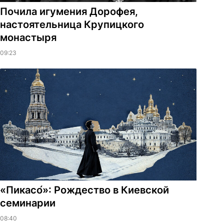
Почила игумения Дорофея,
настоятельница Крупицкого
монастыря
09:23
«Пикасо́»: Рождество в Киевской
семинарии
08:40