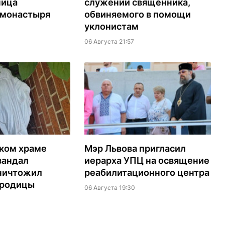
ница
служении священника,
 монастыря
обвиняемого в помощи
уклонистам
06 Августа 21:57
ском храме
Мэр Львова пригласил
вандал
иерарха УПЦ на освящение
ничтожил
реабилитационного центра
ородицы
06 Августа 19:30