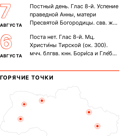
305). Прп. Моисе́я У́грина,
7
Постный день. Глас 8-й. Успение
Печерского, в Ближних
праведной Анны, матери
пещерах...
Пресвятой Богородицы. свв. жен
АВГУСТА
Олимпиа́ды, диаконисы (409) и
6
Поста нет. Глас 8-й. Мц.
прп. Евпракси́и девы,...
Христи́ны Тирской (ок. 300).
мчч. блгвв. кнн. Бори́са и Гле́ба,
АВГУСТА
во Святом Крещении Рома́на и
Дави́да (1015). Прп....
ГОРЯЧИЕ ТОЧКИ