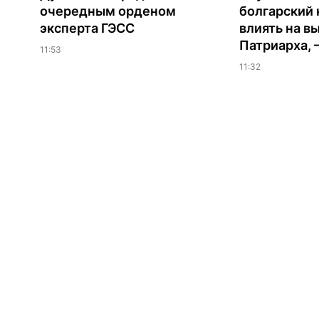
очередным орденом
болгарский 
эксперта ГЭСС
влиять на в
Патриарха, 
11:53
11:32