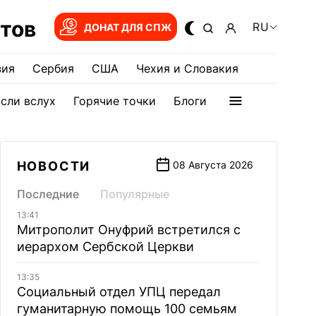
тов
RU
ДОНАТ ДЛЯ СПЖ
зия
Сербия
США
Чехия и Словакия
сли вслух
Горячие точки
Блоги
НОВОСТИ
08 Августа 2026
Последние
Популярные
13:41
Митрополит Онуфрий встретился с
иерархом Сербской Церкви
13:35
Социальный отдел УПЦ передал
гуманитарную помощь 100 семьям