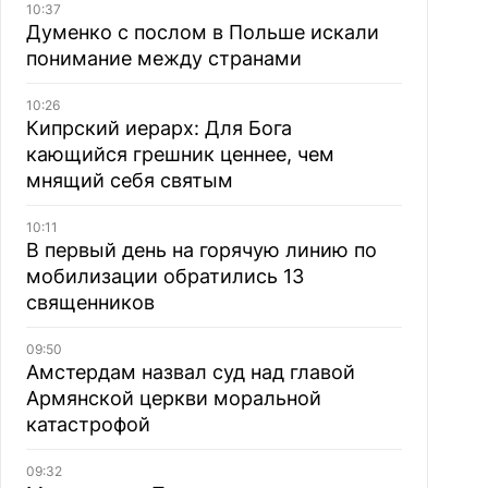
10:37
Думенко с послом в Польше искали
понимание между странами
10:26
Кипрский иерарх: Для Бога
кающийся грешник ценнее, чем
мнящий себя святым
10:11
В первый день на горячую линию по
мобилизации обратились 13
священников
09:50
Амстердам назвал суд над главой
Армянской церкви моральной
катастрофой
09:32