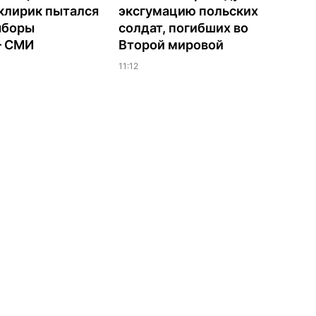
клирик пытался
эксгумацию польских
ыборы
солдат, погибших во
– СМИ
Второй мировой
11:12