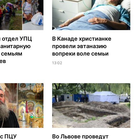
 отдел УПЦ
В Канаде христианке
манитарную
провели эвтаназию
 семьям
вопреки воле семьи
ев
13:02
с ПЦУ
Во Львове проведут