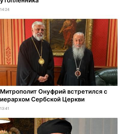
утопленника
14:24
Митрополит Онуфрий встретился с
иерархом Сербской Церкви
13:41