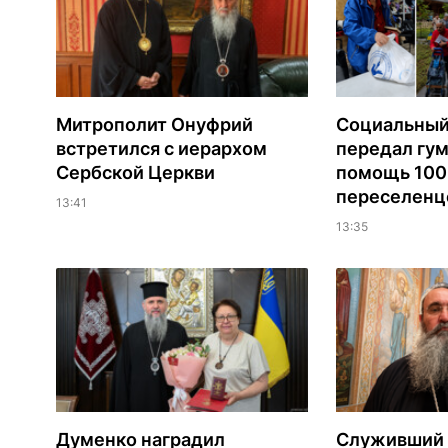
Митрополит Онуфрий
Социальный
встретился с иерархом
передал гу
Сербской Церкви
помощь 100
переселенц
13:41
13:35
Думенко наградил
Служивший 