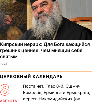
Кипрский иерарх: Для Бога кающийся
грешник ценнее, чем мнящий себя
святым
10:26
ЦЕРКОВНЫЙ КАЛЕНДАРЬ
8
Поста нет. Глас 8-й. Сщмчч.
Ермола́я, Ерми́ппа и Ермокра́та,
иереев Никомидийских (ок.
АВГУСТА