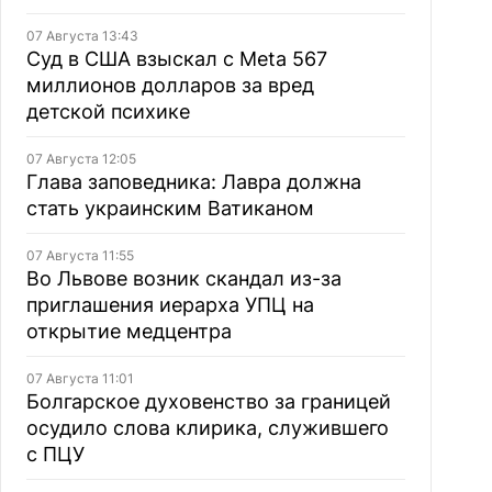
07 Августа 13:43
Суд в США взыскал с Meta 567
миллионов долларов за вред
детской психике
07 Августа 12:05
Глава заповедника: Лавра должна
стать украинским Ватиканом
07 Августа 11:55
Во Львове возник скандал из-за
приглашения иерарха УПЦ на
открытие медцентра
07 Августа 11:01
Болгарское духовенство за границей
осудило слова клирика, служившего
с ПЦУ