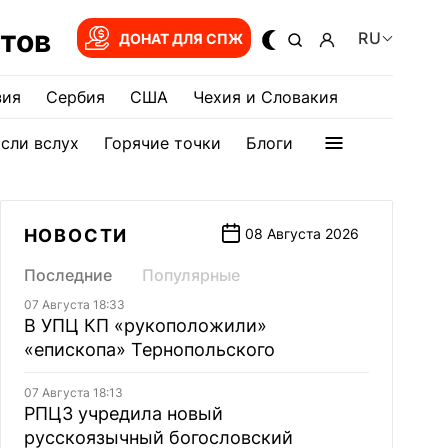
тов
RU
ДОНАТ ДЛЯ СПЖ
зия
Сербия
США
Чехия и Словакия
сли вслух
Горячие точки
Блоги
НОВОСТИ
08 Августа 2026
Последние
Популярные
07 Августа 18:33
В УПЦ КП «рукоположили»
«епископа» Тернопольского
07 Августа 18:13
РПЦЗ учредила новый
русскоязычный богословский