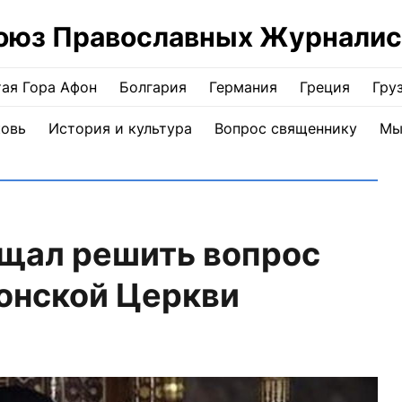
оюз Православных Журналис
ая Гора Афон
Болгария
Германия
Греция
Гру
ковь
История и культура
Вопрос священнику
Мы
ещал решить вопрос
онской Церкви