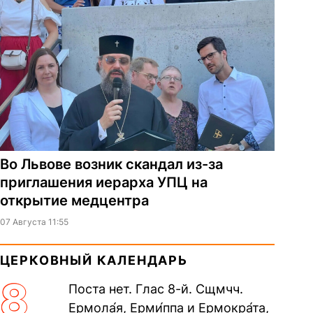
Во Львове возник скандал из-за
приглашения иерарха УПЦ на
открытие медцентра
07 Августа 11:55
ЦЕРКОВНЫЙ КАЛЕНДАРЬ
8
Поста нет. Глас 8-й. Сщмчч.
Ермола́я, Ерми́ппа и Ермокра́та,