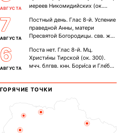
иереев Никомидийских (ок.
АВГУСТА
305). Прп. Моисе́я У́грина,
7
Постный день. Глас 8-й. Успение
Печерского, в Ближних
праведной Анны, матери
пещерах...
Пресвятой Богородицы. свв. жен
АВГУСТА
Олимпиа́ды, диаконисы (409) и
6
Поста нет. Глас 8-й. Мц.
прп. Евпракси́и девы,...
Христи́ны Тирской (ок. 300).
мчч. блгвв. кнн. Бори́са и Гле́ба,
АВГУСТА
во Святом Крещении Рома́на и
Дави́да (1015). Прп....
ГОРЯЧИЕ ТОЧКИ