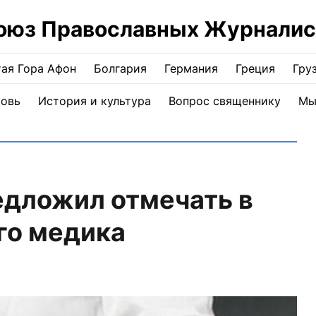
оюз Православных Журналис
ая Гора Афон
Болгария
Германия
Греция
Гру
ковь
История и культура
Вопрос священнику
Мы
едложил отмечать в
го медика