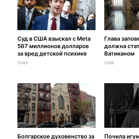
Суд в США взыскал с Meta
Глава запов
567 миллионов долларов
должна ста
за вред детской психике
Ватиканом
13:43
12:05
Болгарское духовенство за
Почила игу