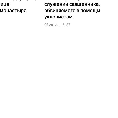
ница
служении священника,
 монастыря
обвиняемого в помощи
уклонистам
06 Августа 21:57