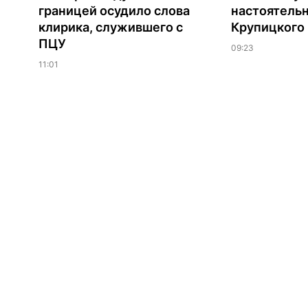
границей осудило слова
настоятель
клирика, служившего с
Крупицкого
ПЦУ
09:23
11:01