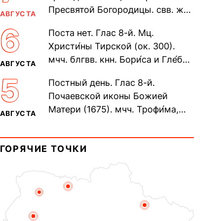
Пресвятой Богородицы. свв. жен
АВГУСТА
Олимпиа́ды, диаконисы (409) и
6
Поста нет. Глас 8-й. Мц.
прп. Евпракси́и девы,...
Христи́ны Тирской (ок. 300).
мчч. блгвв. кнн. Бори́са и Гле́ба,
АВГУСТА
во Святом Крещении Рома́на и
5
Постный день. Глас 8-й.
Дави́да (1015). Прп....
Почаевской иконы Божией
Матери (1675). мчч. Трофи́ма,
АВГУСТА
Фео́фила и с ними 13-ти
мучеников (284–305). прав.
ГОРЯЧИЕ ТОЧКИ
воина Фео́дора...