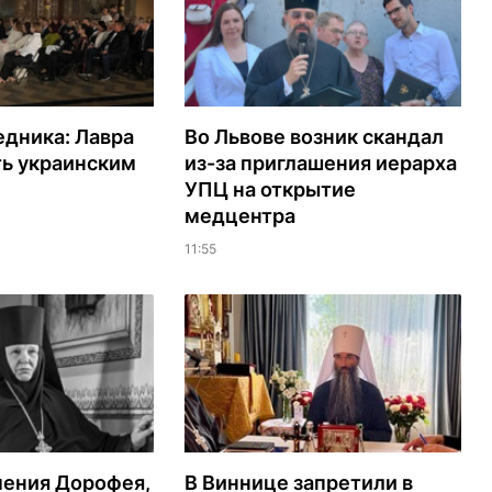
едника: Лавра
Во Львове возник скандал
ть украинским
из-за приглашения иерарха
УПЦ на открытие
медцентра
11:55
мения Дорофея,
В Виннице запретили в