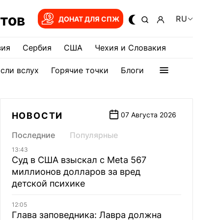
тов
RU
ДОНАТ ДЛЯ СПЖ
зия
Сербия
США
Чехия и Словакия
сли вслух
Горячие точки
Блоги
НОВОСТИ
07 Августа 2026
Последние
Популярные
13:43
Суд в США взыскал с Meta 567
миллионов долларов за вред
детской психике
12:05
Глава заповедника: Лавра должна