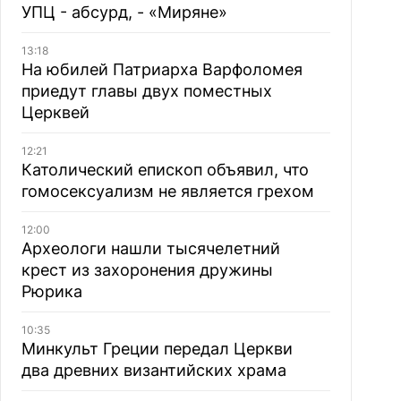
УПЦ - абсурд, - «Миряне»
13:18
На юбилей Патриарха Варфоломея
приедут главы двух поместных
Церквей
12:21
Католический епископ объявил, что
гомосексуализм не является грехом
12:00
Археологи нашли тысячелетний
крест из захоронения дружины
Рюрика
10:35
Минкульт Греции передал Церкви
два древних византийских храма