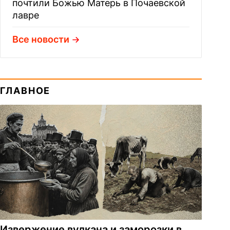
почтили Божью Матерь в Почаевской
лавре
Все новости
ГЛАВНОЕ
Извержение вулкана и заморозки в