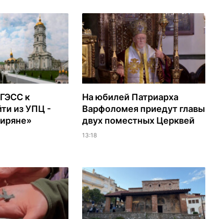
ГЭСС к
На юбилей Патриарха
ти из УПЦ -
Варфоломея приедут главы
Миряне»
двух поместных Церквей
13:18