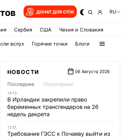
тов
RU
ДОНАТ ДЛЯ СПЖ
зия
Сербия
США
Чехия и Словакия
сли вслух
Горячие точки
Блоги
НОВОСТИ
06 Августа 2026
Последние
Популярные
14:13
В Ирландии закрепили право
беременных трансгендеров на 26
недель декрета
13:51
Требование ГЭСС к Почаеву выйти из