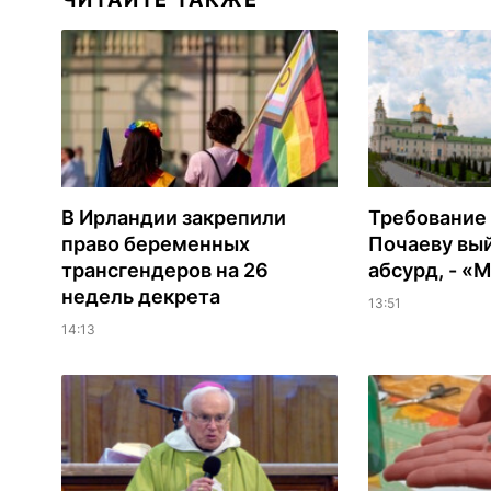
В Ирландии закрепили
Требование 
право беременных
Почаеву вый
трансгендеров на 26
абсурд, - «
недель декрета
13:51
14:13