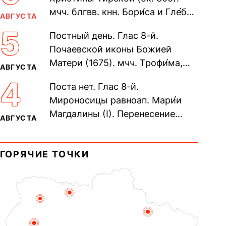
мчч. блгвв. кнн. Бори́са и Гле́ба,
АВГУСТА
во Святом Крещении Рома́на и
5
Постный день. Глас 8-й.
Дави́да (1015). Прп....
Почаевской иконы Божией
Матери (1675). мчч. Трофи́ма,
АВГУСТА
Фео́фила и с ними 13-ти
4
Поста нет. Глас 8-й.
мучеников (284–305). прав.
Мироносицы равноап. Мари́и
воина Фео́дора...
Магдалины (I). Перенесение
АВГУСТА
мощей сщмч. Фо́ки, епископа
Синопского (403–404). Прп.
ГОРЯЧИЕ ТОЧКИ
Корни́лия...