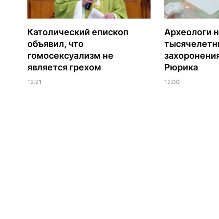
Католический епископ
Археологи 
объявил, что
тысячелетни
гомосексуализм не
захоронени
является грехом
Рюрика
12:21
12:00