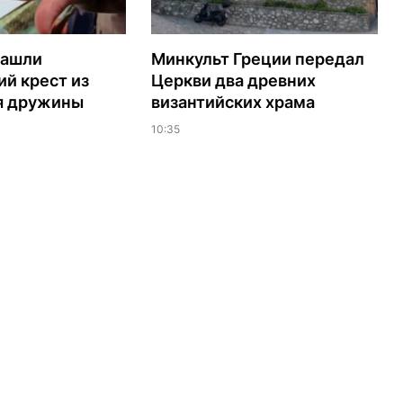
нашли
Минкульт Греции передал
й крест из
Церкви два древних
я дружины
византийских храма
10:35