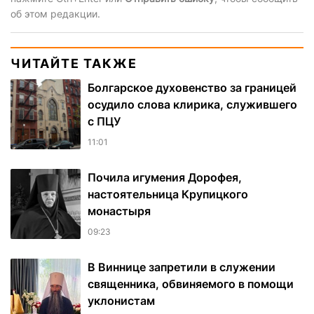
об этом редакции.
ЧИТАЙТЕ ТАКЖЕ
Болгарское духовенство за границей
осудило слова клирика, служившего
с ПЦУ
11:01
Почила игумения Дорофея,
настоятельница Крупицкого
монастыря
09:23
В Виннице запретили в служении
священника, обвиняемого в помощи
уклонистам