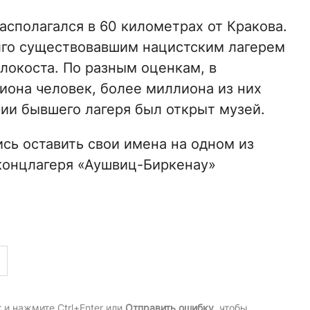
сполагался в 60 километрах от Кракова.
лго существовавшим нацистским лагерем
локоста. По разным оценкам, в
иона человек, более миллиона из них
рии бывшего лагеря был открыт музей.
сь оставить свои имена на одном из
концлагеря «Аушвиц-Биркенау»
и нажмите Ctrl+Enter или
Отправить ошибку
, чтобы