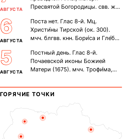
Пресвятой Богородицы. свв. жен
АВГУСТА
Олимпиа́ды, диаконисы (409) и
6
Поста нет. Глас 8-й. Мц.
прп. Евпракси́и девы,...
Христи́ны Тирской (ок. 300).
мчч. блгвв. кнн. Бори́са и Гле́ба,
АВГУСТА
во Святом Крещении Рома́на и
5
Постный день. Глас 8-й.
Дави́да (1015). Прп....
Почаевской иконы Божией
Матери (1675). мчч. Трофи́ма,
АВГУСТА
Фео́фила и с ними 13-ти
мучеников (284–305). прав.
ГОРЯЧИЕ ТОЧКИ
воина Фео́дора...