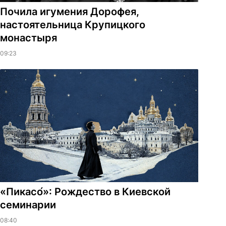
Почила игумения Дорофея,
настоятельница Крупицкого
монастыря
09:23
«Пикасо́»: Рождество в Киевской
семинарии
08:40