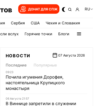
тов
RU
ДОНАТ ДЛЯ СПЖ
зия
Сербия
США
Чехия и Словакия
сли вслух
Горячие точки
Блоги
НОВОСТИ
07 Августа 2026
Последние
Популярные
09:23
Почила игумения Дорофея,
настоятельница Крупицкого
монастыря
06 Августа 21:57
В Виннице запретили в служении