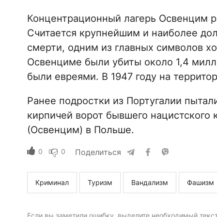
Концентрационный лагерь Освенцим ра
Считается крупнейшим и наиболее до
смерти, одним из главных символов хо
Освенциме были убиты около 1,4 милл
были евреями. В 1947 году на террито
Ранее подростки из Португалии пытали
кирпичей ворот бывшего нацистского 
(Освенцим) в Польше.
0
0
Поделиться
Криминал
Туризм
Вандализм
Фашизм
Если вы заметили ошибку, выделите необходимый текст 