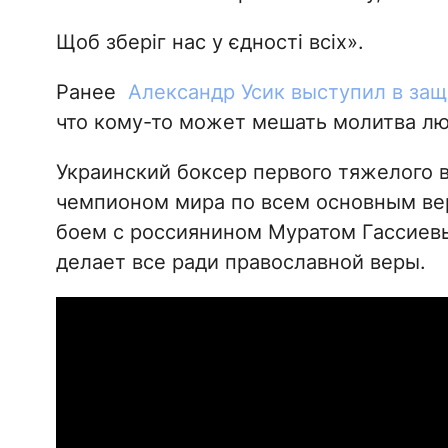
Щоб зберіг нас у єдності всіх».
Ранее
Александр Усик выступил в защ
что кому-то может мешать молитва лю
Украинский боксер первого тяжелого 
чемпионом мира по всем основным вер
боем с россиянином Муратом Гассиевым
делает все ради православной веры.