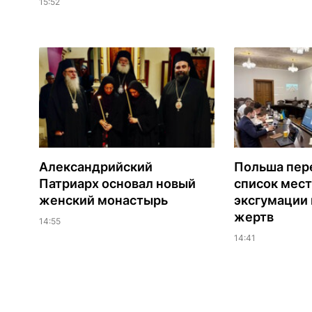
15:52
Александрийский
Польша пер
Патриарх основал новый
список мест
женский монастырь
эксгумации 
жертв
14:55
14:41