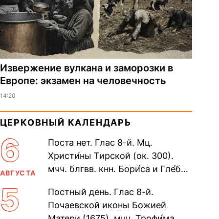
Извержение вулкана и заморозки в
Европе: экзамен на человечность
14:20
ЦЕРКОВНЫЙ КАЛЕНДАРЬ
6
Поста нет. Глас 8-й. Мц.
Христи́ны Тирской (ок. 300).
мчч. блгвв. кнн. Бори́са и Гле́ба,
АВГУСТА
во Святом Крещении Рома́на и
5
Постный день. Глас 8-й.
Дави́да (1015). Прп....
Почаевской иконы Божией
Матери (1675). мчч. Трофи́ма,