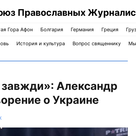
оюз Православных Журналис
ая Гора Афон
Болгария
Германия
Греция
Гру
ковь
История и культура
Вопрос священнику
Мы
 завжди»: Александр
ворение о Украине
Ж