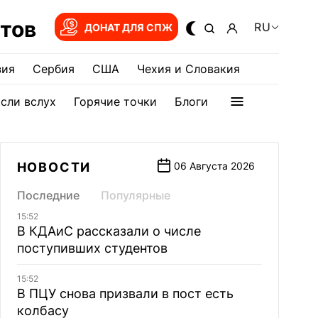
тов
RU
ДОНАТ ДЛЯ СПЖ
зия
Сербия
США
Чехия и Словакия
сли вслух
Горячие точки
Блоги
НОВОСТИ
06 Августа 2026
Последние
Популярные
15:52
В КДАиС рассказали о числе
поступивших студентов
15:52
В ПЦУ снова призвали в пост есть
колбасу