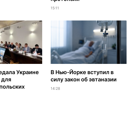
15:11
едала Украине
В Нью-Йорке вступил в
 для
силу закон об эвтаназии
польских
14:28