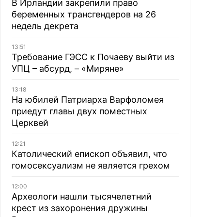
В Ирландии закрепили право
беременных трансгендеров на 26
недель декрета
13:51
Требование ГЭСС к Почаеву выйти из
УПЦ – абсурд, – «Миряне»
13:18
На юбилей Патриарха Варфоломея
приедут главы двух поместных
Церквей
12:21
Католический епископ объявил, что
гомосексуализм не является грехом
12:00
Археологи нашли тысячелетний
крест из захоронения дружины