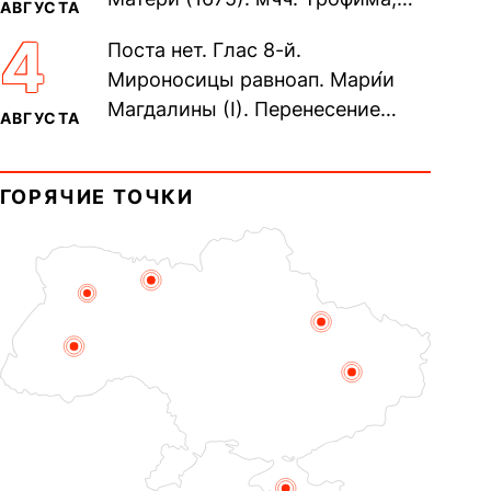
АВГУСТА
Фео́фила и с ними 13-ти
4
Поста нет. Глас 8-й.
мучеников (284–305). прав.
Мироносицы равноап. Мари́и
воина Фео́дора...
Магдалины (I). Перенесение
АВГУСТА
мощей сщмч. Фо́ки, епископа
Синопского (403–404). Прп.
ГОРЯЧИЕ ТОЧКИ
Корни́лия...