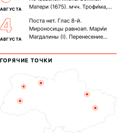
Матери (1675). мчч. Трофи́ма,
АВГУСТА
Фео́фила и с ними 13-ти
4
Поста нет. Глас 8-й.
мучеников (284–305). прав.
Мироносицы равноап. Мари́и
воина Фео́дора...
Магдалины (I). Перенесение
АВГУСТА
мощей сщмч. Фо́ки, епископа
Синопского (403–404). Прп.
ГОРЯЧИЕ ТОЧКИ
Корни́лия...