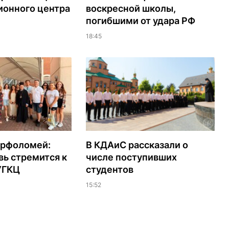
ионного центра
воскресной школы,
погибшими от удара РФ
18:45
арфоломей:
В КДАиС рассказали о
ь стремится к
числе поступивших
УГКЦ
студентов
15:52