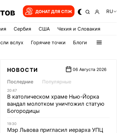
тов
RU
ДОНАТ ДЛЯ СПЖ
зия
Сербия
США
Чехия и Словакия
сли вслух
Горячие точки
Блоги
НОВОСТИ
06 Августа 2026
Последние
Популярные
20:47
В католическом храме Нью-Йорка
вандал молотком уничтожил статую
Богородицы
19:30
Мэр Львова пригласил иерарха УПЦ