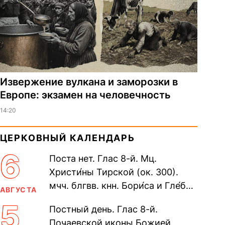
Извержение вулкана и заморозки в
Европе: экзамен на человечность
14:20
ЦЕРКОВНЫЙ КАЛЕНДАРЬ
6
Поста нет. Глас 8-й. Мц.
Христи́ны Тирской (ок. 300).
мчч. блгвв. кнн. Бори́са и Гле́ба,
АВГУСТА
во Святом Крещении Рома́на и
5
Постный день. Глас 8-й.
Дави́да (1015). Прп....
Почаевской иконы Божией