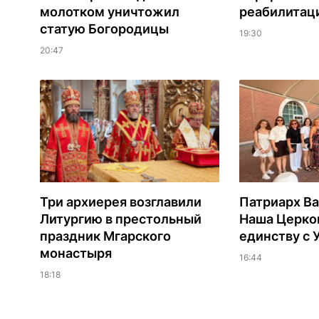
молотком уничтожил
реабилитац
статую Богородицы
19:30
20:47
Три архиерея возглавили
Патриарх В
Литургию в престольный
Наша Церков
праздник Мгарского
единству с 
монастыря
16:44
18:18