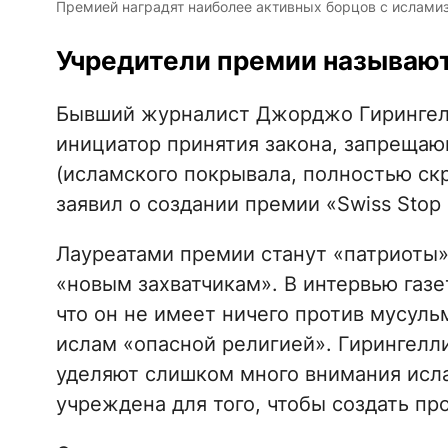
Премией наградят наиболее активных борцов с ислами
Учредители премии называют
Бывший журналист Джорджо Гирингелл
инициатор принятия закона, запреща
(исламского покрывала, полностью с
заявил о создании премии «Swiss Stop
Лауреатами премии станут «патриоты»
«новым захватчикам». В интервью газет
что он не имеет ничего против мусульм
ислам «опасной религией». Гирингелли
уделяют слишком много внимания исл
учреждена для того, чтобы создать про