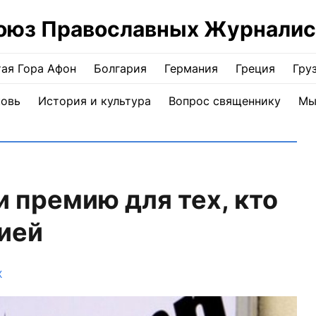
оюз Православных Журналис
ая Гора Афон
Болгария
Германия
Греция
Гру
ковь
История и культура
Вопрос священнику
Мы
 премию для тех, кто
ией
Ж