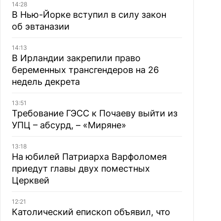
14:28
В Нью-Йорке вступил в силу закон
об эвтаназии
14:13
В Ирландии закрепили право
беременных трансгендеров на 26
недель декрета
13:51
Требование ГЭСС к Почаеву выйти из
УПЦ – абсурд, – «Миряне»
13:18
На юбилей Патриарха Варфоломея
приедут главы двух поместных
Церквей
12:21
Католический епископ объявил, что