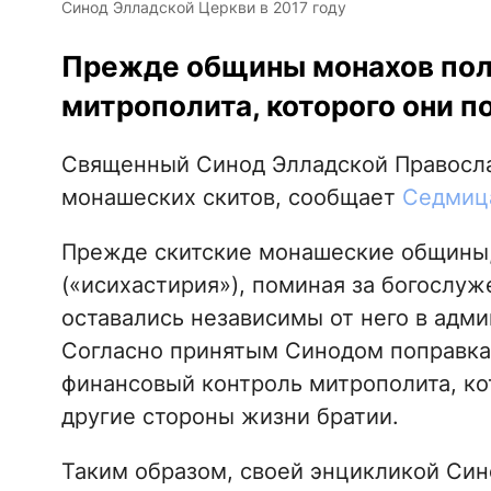
Синод Элладской Церкви в 2017 году
Прежде общины монахов пол
митрополита, которого они 
Священный Синод Элладской Правосла
монашеских скитов, сообщает
Седмица
Прежде скитские монашеские общины,
(«исихастирия»), поминая за богослу
оставались независимы от него в адм
Согласно принятым Синодом поправка
финансовый контроль митрополита, ко
другие стороны жизни братии.
Таким образом, своей энцикликой Си