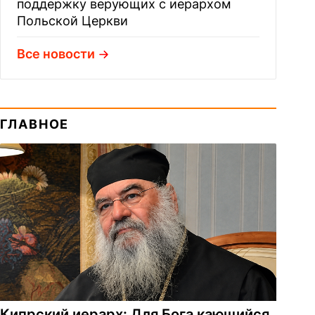
поддержку верующих с иерархом
Польской Церкви
Все новости
ГЛАВНОЕ
Кипрский иерарх: Для Бога кающийся