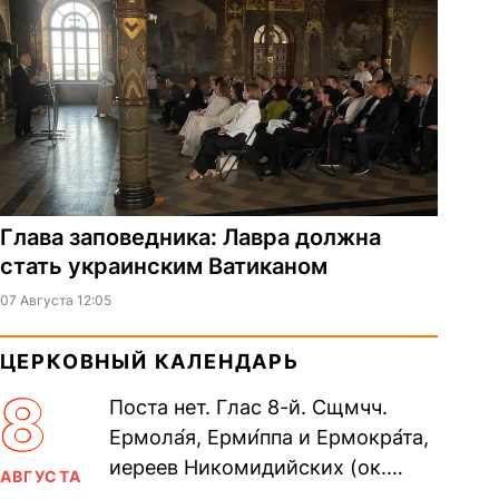
Глава заповедника: Лавра должна
стать украинским Ватиканом
07 Августа 12:05
ЦЕРКОВНЫЙ КАЛЕНДАРЬ
8
Поста нет. Глас 8-й. Сщмчч.
Ермола́я, Ерми́ппа и Ермокра́та,
иереев Никомидийских (ок.
АВГУСТА
305). Прп. Моисе́я У́грина,