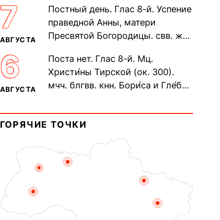
7
Постный день. Глас 8-й. Успение
Печерского, в Ближних
праведной Анны, матери
пещерах...
Пресвятой Богородицы. свв. жен
АВГУСТА
Олимпиа́ды, диаконисы (409) и
6
Поста нет. Глас 8-й. Мц.
прп. Евпракси́и девы,...
Христи́ны Тирской (ок. 300).
мчч. блгвв. кнн. Бори́са и Гле́ба,
АВГУСТА
во Святом Крещении Рома́на и
Дави́да (1015). Прп....
ГОРЯЧИЕ ТОЧКИ