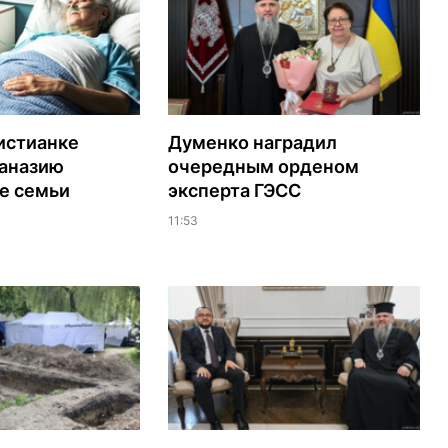
истианке
Думенко наградил
таназию
очередным орденом
е семьи
эксперта ГЭСС
11:53