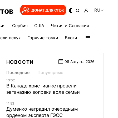
тов
RU
ДОНАТ ДЛЯ СПЖ
зия
Сербия
США
Чехия и Словакия
сли вслух
Горячие точки
Блоги
НОВОСТИ
08 Августа 2026
Последние
Популярные
13:02
В Канаде христианке провели
эвтаназию вопреки воле семьи
11:53
Думенко наградил очередным
орденом эксперта ГЭСС