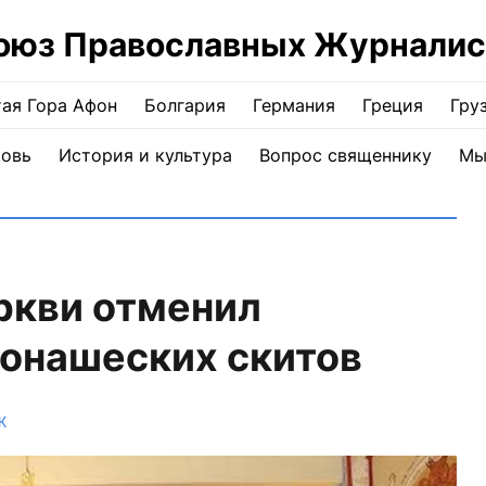
оюз Православных Журналис
ая Гора Афон
Болгария
Германия
Греция
Гру
ковь
История и культура
Вопрос священнику
Мы
ркви отменил
монашеских скитов
Ж