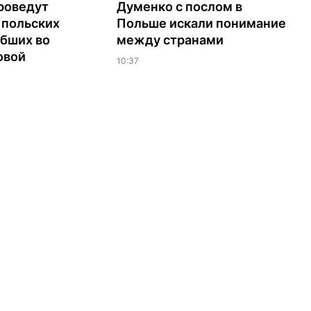
роведут
Думенко с послом в
 польских
Польше искали понимание
ибших во
между странами
овой
10:37