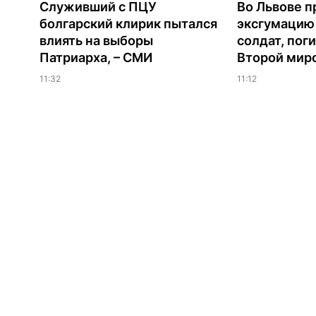
Служивший с ПЦУ
Во Львове п
болгарский клирик пытался
эксгумацию
влиять на выборы
солдат, пог
Патриарха, – СМИ
Второй мир
11:32
11:12