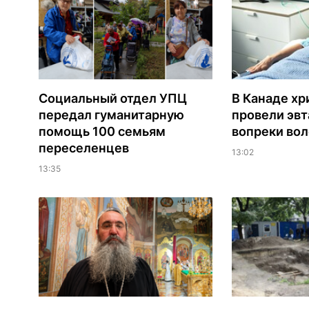
Социальный отдел УПЦ
В Канаде хр
передал гуманитарную
провели эв
помощь 100 семьям
вопреки вол
переселенцев
13:02
13:35