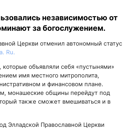
ьзовались независимостью от
поминают за богослужением.
вной Церкви отменил автономный статус
. Ru.
 которые объявляли себя «пустынями»
жением имя местного митрополита,
инистративном и финансовом плане.
м, монашеские общины перейдут под
торый также сможет вмешиваться и в
нод Элладской Православной Церкви