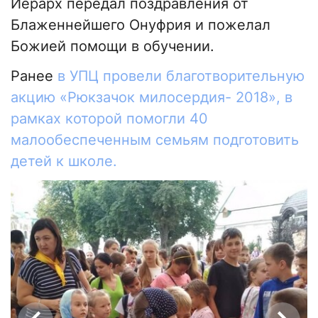
Иерарх передал поздравления от
Блаженнейшего Онуфрия и пожелал
Божией помощи в обучении.
Ранее
в УПЦ провели благотворительную
акцию «Рюкзачок милосердия- 2018», в
рамках которой помогли 40
малообеспеченным семьям подготовить
детей к школе.