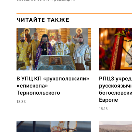
ЧИТАЙТЕ ТАКЖЕ
В УПЦ КП «рукоположили»
РПЦЗ учред
«епископа»
русскоязыч
Тернопольского
богословски
Европе
18:33
18:13