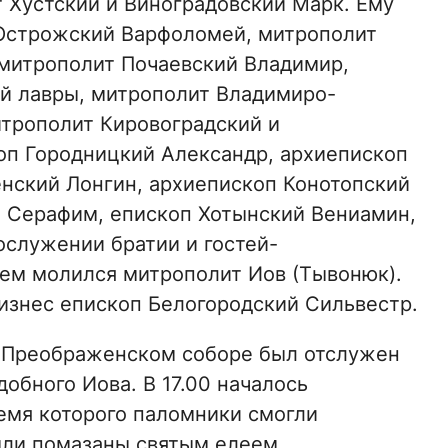
 Хустский и Виноградовский Марк. Ему
Острожский Варфоломей, митрополит
 митрополит Почаевский Владимир,
й лавры, митрополит Владимиро-
трополит Кировоградский и
оп Городницкий Александр, архиепископ
нский Лонгин, архиепископ Конотопский
й Серафим, епископ Хотынский Вениамин,
ослужении братии и гостей-
ем молился митрополит Иов (Тывонюк).
изнес епископ Белогородский Сильвестр.
 в Преображенском соборе был отслужен
обного Иова. В 17.00 началось
емя которого паломники смогли
ыли помазаны святым елеем.