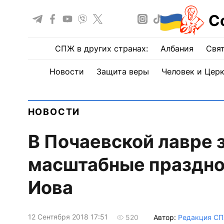
С
СПЖ в других странах:
Албания
Свят
Новости
Защита веры
Человек и Цер
НОВОСТИ
В Почаевской лавре
масштабные празднов
Иова
12 Сентября 2018 17:51
Автор:
Редакция С
520