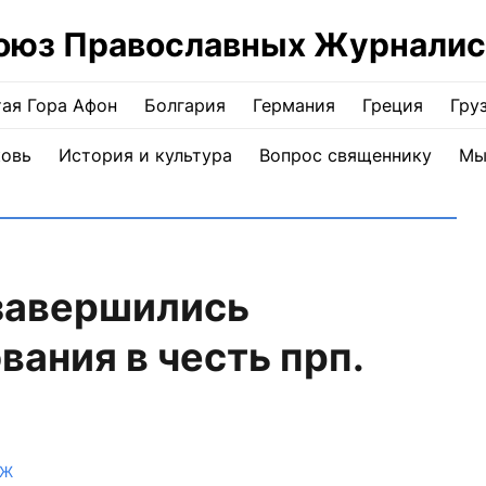
оюз Православных Журналис
ая Гора Афон
Болгария
Германия
Греция
Гру
ковь
История и культура
Вопрос священнику
Мы
 завершились
ания в честь прп.
ПЖ