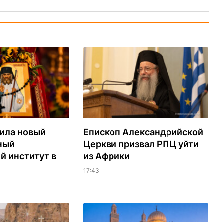
ила новый
Епископ Александрийской
ный
Церкви призвал РПЦ уйти
й институт в
из Африки
17:43