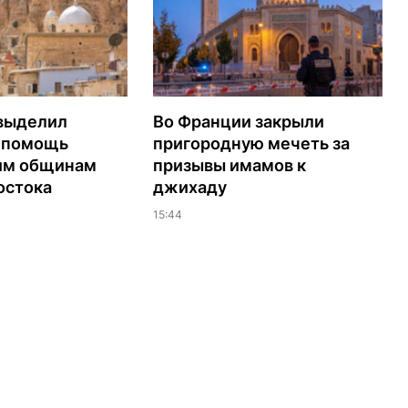
выделил
Во Франции закрыли
а помощь
пригородную мечеть за
им общинам
призывы имамов к
остока
джихаду
15:44