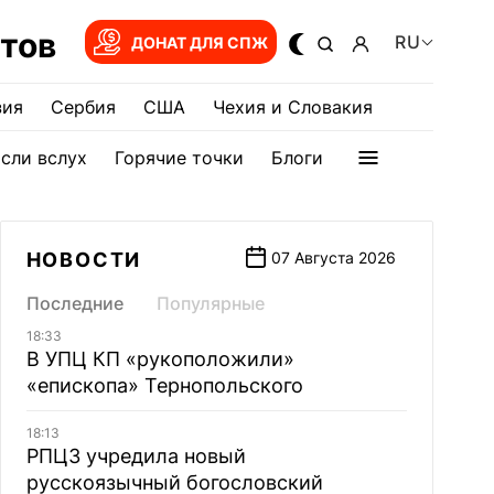
тов
RU
ДОНАТ ДЛЯ СПЖ
зия
Сербия
США
Чехия и Словакия
сли вслух
Горячие точки
Блоги
НОВОСТИ
07 Августа 2026
Последние
Популярные
18:33
В УПЦ КП «рукоположили»
«епископа» Тернопольского
18:13
РПЦЗ учредила новый
русскоязычный богословский