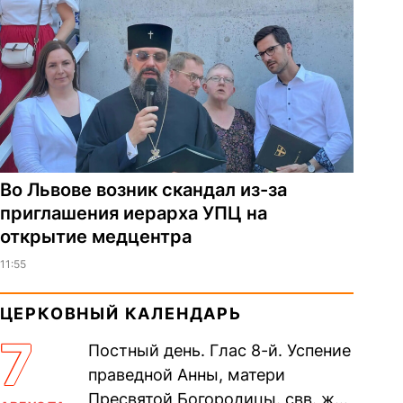
Во Львове возник скандал из-за
приглашения иерарха УПЦ на
открытие медцентра
11:55
ЦЕРКОВНЫЙ КАЛЕНДАРЬ
7
Постный день. Глас 8-й. Успение
праведной Анны, матери
Пресвятой Богородицы. свв. жен