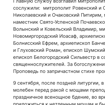
Главную службу возглавил митрополит
сослужили: митрополит Ровенский и 
Николаевский и Очаковский Питирим,
наместник Свято-Успенской Почаевско
Волынский и Ковельский Владимир, ми
Новомиргородский Иоасаф, архиеписк
Болнисский Ефрем, архиепископ Банче
и Глуховский Роман, епископ Шумски
епископ Белогородский Сильвестр в с
священнослужителей. За богослужени
Проповедь по запричастном стихе про
9 сентября, после поздней литургии,
молебен перед ракой с мощами препод
праздничное всенощное бдение, во вр
приложиться к нетленным мощам и б