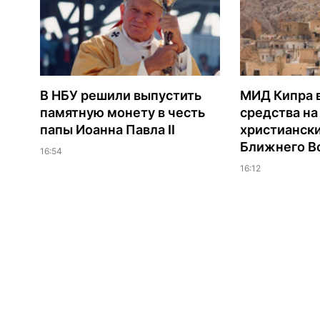
В НБУ решили выпустить
МИД Кипра 
памятную монету в честь
средства н
папы Иоанна Павла II
христианск
Ближнего В
16:54
16:12