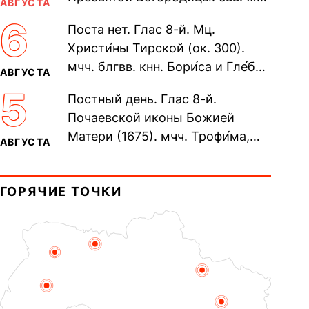
АВГУСТА
Олимпиа́ды, диаконисы (409) и
6
Поста нет. Глас 8-й. Мц.
прп. Евпракси́и девы,...
Христи́ны Тирской (ок. 300).
мчч. блгвв. кнн. Бори́са и Гле́ба,
АВГУСТА
во Святом Крещении Рома́на и
5
Постный день. Глас 8-й.
Дави́да (1015). Прп....
Почаевской иконы Божией
Матери (1675). мчч. Трофи́ма,
АВГУСТА
Фео́фила и с ними 13-ти
мучеников (284–305). прав.
ГОРЯЧИЕ ТОЧКИ
воина Фео́дора...