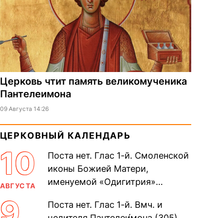
Церковь чтит память великомученика
Пантелеимона
09 Августа 14:26
ЦЕРКОВНЫЙ КАЛЕНДАРЬ
10
Поста нет. Глас 1-й. Смоленской
иконы Божией Матери,
именуемой «Одигитрия»
АВГУСТА
(Путеводительница) (принесена
9
Поста нет. Глас 1-й. Вмч. и
из Царьграда в 1046 г.). апп. от
целителя Пантелеи́мона (305).