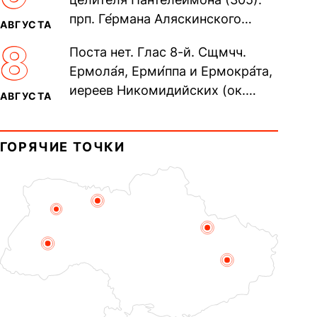
70-ти...
прп. Ге́рмана Аляскинского
АВГУСТА
(прославление 1970). Блж.
8
Поста нет. Глас 8-й. Сщмчч.
Николая Кочанова, Христа
Ермола́я, Ерми́ппа и Ермокра́та,
ради...
иереев Никомидийских (ок.
АВГУСТА
305). Прп. Моисе́я У́грина,
Печерского, в Ближних
ГОРЯЧИЕ ТОЧКИ
пещерах...