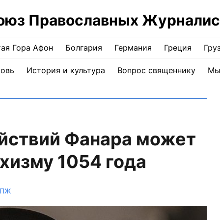
оюз Православных Журналис
ая Гора Афон
Болгария
Германия
Греция
Гру
ковь
История и культура
Вопрос священнику
Мы
ействий Фанара может
хизму 1054 года
СПЖ