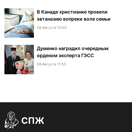
В Канаде христианке провели
эвтаназию вопреки воле семьи
08 Августа 13:02
Думенко наградил очередным
орденом эксперта ГЭСС
08 Августа 11:53
СПЖ