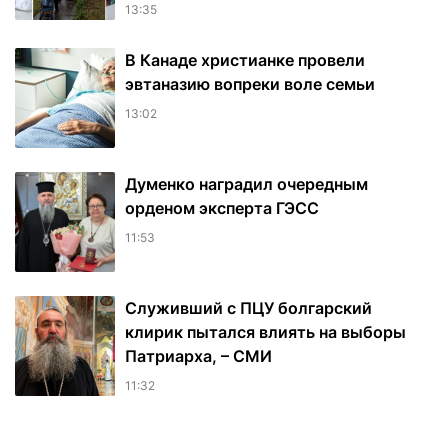
13:35
В Канаде христианке провели
эвтаназию вопреки воле семьи
13:02
Думенко наградил очередным
орденом эксперта ГЭСС
11:53
Служивший с ПЦУ болгарский
клирик пытался влиять на выборы
Патриарха, – СМИ
11:32