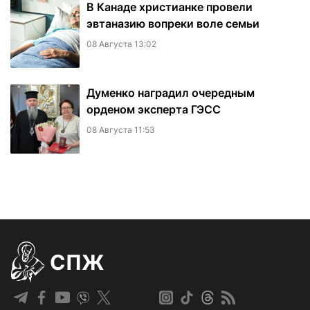
В Канаде христианке провели
эвтаназию вопреки воле семьи
08 Августа 13:02
Думенко наградил очередным
орденом эксперта ГЭСС
08 Августа 11:53
СПЖ